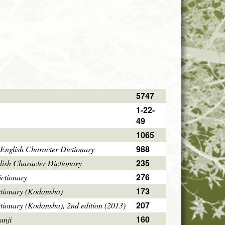
5747
1-22-
49
1065
988
English Character Dictionary
235
ish Character Dictionary
276
ctionary
173
ctionary (Kodansha)
207
tionary (Kodansha), 2nd edition (2013)
160
anji