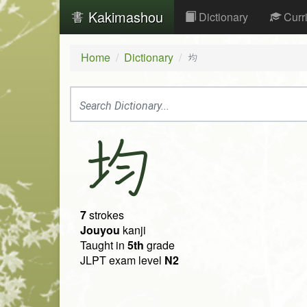
Kakimashou
Dictionary
Curr
Home
Dictionary
均
均
7
strokes
Jouyou
kanji
Taught in
5th
grade
JLPT exam level
N2