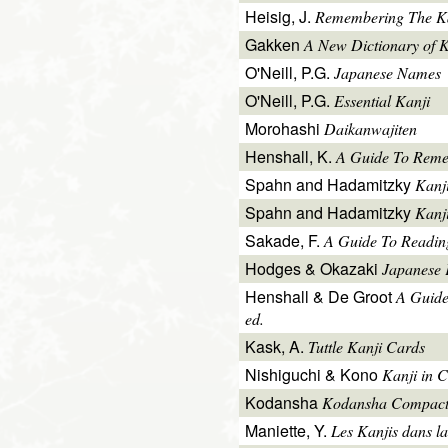
Heisig, J.
Remembering The Kan
Gakken
A New Dictionary of 
O'Neill, P.G.
Japanese Names
O'Neill, P.G.
Essential Kanji
Morohashi
Daikanwajiten
Henshall, K.
A Guide To Reme
Spahn and Hadamitzky
Kanj
Spahn and Hadamitzky
Kanj
Sakade, F.
A Guide To Readin
Hodges & Okazaki
Japanese 
Henshall & De Groot
A Guide
ed.
Kask, A.
Tuttle Kanji Cards
Nishiguchi & Kono
Kanji in C
Kodansha
Kodansha Compact
Maniette, Y.
Les Kanjis dans la