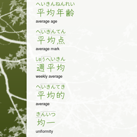
へい
きん
ねん
れい
平
均
年
齢
average age
へ
ん
て
ん
い
き
平
均
点
average mark
しゅ
い
き
ん
う
へ
週
平
均
weekly average
へ
い
き
ん
て
き
平
均
的
average
き
ん
い
つ
均
一
uniformity