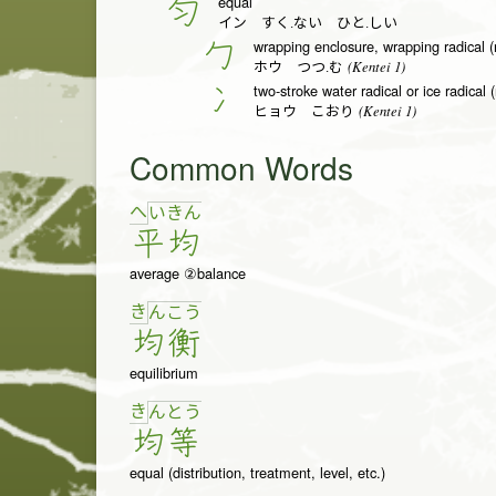
equal
匀
イン すく.ない ひと.しい
wrapping enclosure, wrapping radical (
勹
(Kentei 1)
ホウ つつ.む
two-stroke water radical or ice radical 
冫
(Kentei 1)
ヒョウ こおり
Common Words
へ
い
き
ん
平
均
average ②balance
き
ん
こ
う
均
衡
equilibrium
き
ん
と
う
均
等
equal (distribution, treatment, level, etc.)