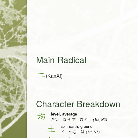
Main Radical
土
(KanXi)
Character Breakdown
level, average
均
(5th, N2)
キン なら.す ひとし
soil, earth, ground
土
(1st, N5)
ド つち は