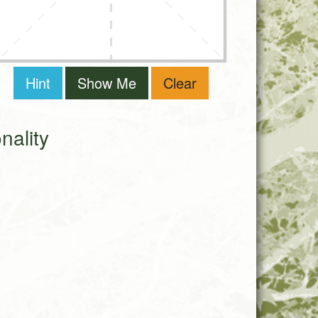
Hint
Show Me
Clear
ality