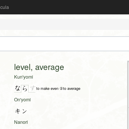
icula
level, average
Kun'yomi
な
す
ら
to make even ②to average
On'yomi
キン
Nanori