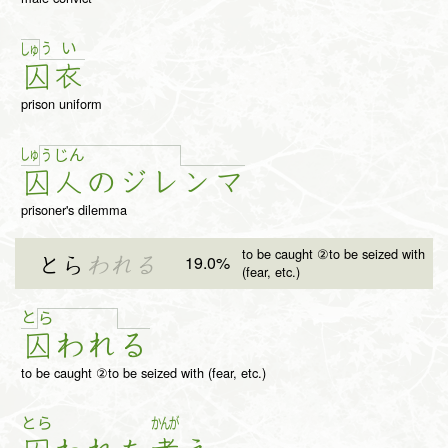
う
い
しゅ
囚
衣
prison uniform
しゅ
う
じ
ん
囚
人
の
ジ
レ
ン
マ
prisoner's dilemma
to be caught ②to be seized with
19.0%
とら
われる
(fear, etc.)
と
ら
囚
わ
れ
る
to be caught ②to be seized with (fear, etc.)
とら
かんが