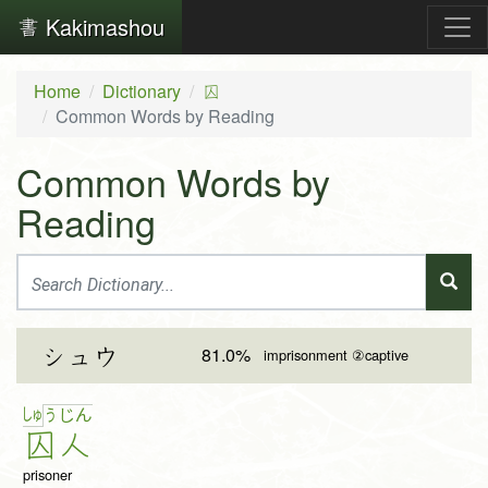
Kakimashou
Home
Dictionary
囚
Common Words by Reading
Common Words by
Reading
81.0%
シュウ
imprisonment ②captive
しゅ
う
じ
ん
囚
人
prisoner