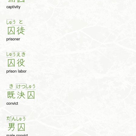
captivity
う
と
しゅ
囚
徒
prisoner
しゅ
う
え
き
囚
役
prison labor
き
しゅ
う
け
つ
既
決
囚
convict
だ
ん
しゅ
う
男
囚
male convict