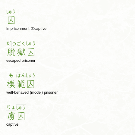
う
しゅ
囚
imprisonment ②captive
だ
しゅ
う
つ
ご
く
脱
獄
囚
escaped prisoner
も
ん
しゅ
う
は
模
範
囚
well-behaved (model) prisoner
りょ
しゅ
う
虜
囚
captive