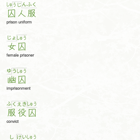
しゅ
ん
ふ
く
う
じ
囚
人
服
prison uniform
じょ
しゅ
う
女
囚
female prisoner
ゆ
う
しゅ
う
幽
囚
imprisonment
ふ
しゅ
う
く
え
き
服
役
囚
convict
し
い
しゅ
う
け