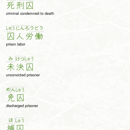
死
刑
囚
criminal condemned to death
しゅ
う
ど
う
う
じ
ん
ろ
囚
人
労
働
prison labor
み
しゅ
う
け
つ
未
決
囚
unconvicted prisoner
め
ん
しゅ
う
免
囚
discharged prisoner
ほ
しゅ
う
捕
囚