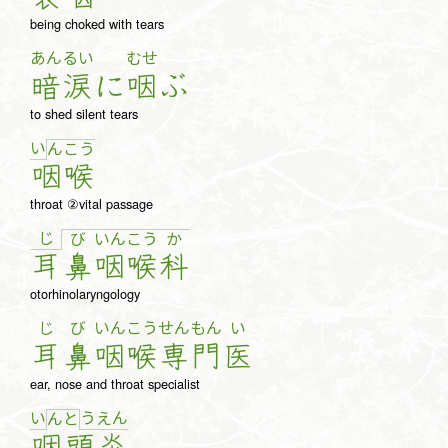
being choked with tears
あん
るい
むせ
暗
涙
に
咽
ぶ
to shed silent tears
い
ん
こ
う
咽
喉
throat ②vital passage
じ
び
い
ん
こ
う
か
耳
鼻
咽
喉
科
otorhinolaryngology
じ
び
いん
こう
せん
もん
い
耳
鼻
咽
喉
専
門
医
ear, nose and throat specialist
い
う
え
ん
ん
と
咽
頭
炎