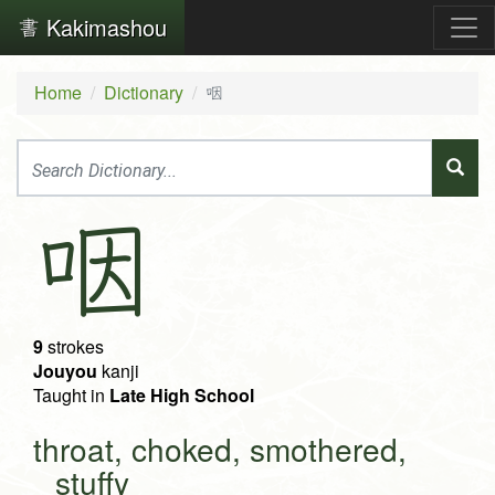
Kakimashou
Home
Dictionary
咽
咽
9
strokes
Jouyou
kanji
Taught in
Late High School
throat, choked, smothered,
stuffy