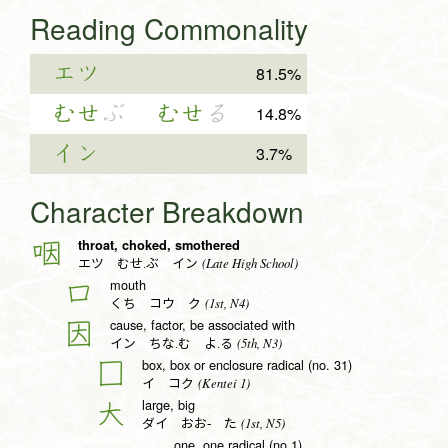
Reading Commonality
エツ
81.5%
むせ
ぶ
むせ
る
14.8%
イン
3.7%
Character Breakdown
throat, choked, smothered
咽
(Late High School)
エツ むせ.ぶ イン
mouth
口
(1st, N4)
くち コウ ク
cause, factor, be associated with
因
(5th, N3)
イン ちな.む よ.る
box, box or enclosure radical (no. 31)
囗
(Kentei 1)
イ コク
large, big
大
(1st, N5)
ダイ おお- た
one, one radical (no.1)