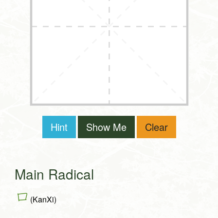
Hint
Show Me
Clear
Main Radical
口
(KanXi)