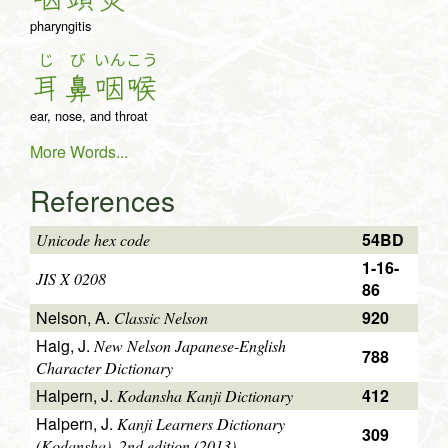
pharyngitis
じ
び
いん
こう
耳
鼻
咽
喉
ear, nose, and throat
More Words...
References
54BD
Unicode hex code
1-16-
JIS X 0208
86
Nelson, A.
920
Classic Nelson
Haig, J.
New Nelson Japanese-English
788
Character Dictionary
Halpern, J.
412
Kodansha Kanji Dictionary
Halpern, J.
Kanji Learners Dictionary
309
(Kodansha), 2nd edition (2013)