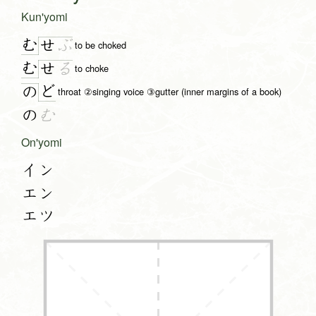
Kun'yomi
む
せ
ぶ
to be choked
む
せ
る
to choke
ど
の
throat ②singing voice ③gutter (inner margins of a book)
の
む
On'yomi
イン
エン
エツ