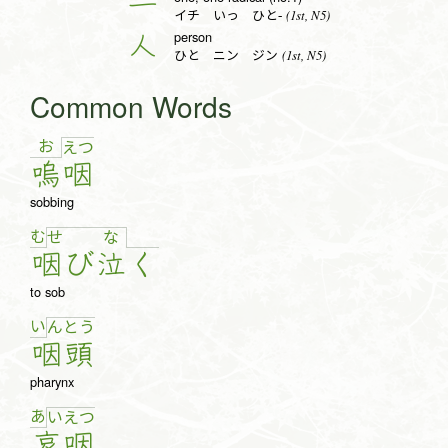
一
(1st, N5)
イチ いっ ひと-
person
人
(1st, N5)
ひと ニン ジン
Common Words
お
え
つ
嗚
咽
sobbing
む
せ
な
咽
び
泣
く
to sob
い
ん
と
う
咽
頭
pharynx
あ
い
え
つ
哀
咽