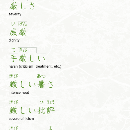
厳
し
さ
severity
い
げ
ん
威
厳
dignity
て
き
び
手
厳
し
い
harsh (criticism, treatment, etc.)
きび
あつ
厳
し
い
暑
さ
intense heat
きび
ひ
ひょう
厳
し
い
批
評
severe criticism
きび
ま