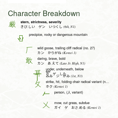
Character Breakdown
stern, strictness, severity
厳
(6th, N1)
きび.しい ゲン いつくし
precipice, rocky or dangerous mountain
𠪚
wild goose, trailing cliff radical (no. 27)
厂
(Kentei 1)
カン かりがね
daring, brave, bold
敢
(Late Jr. High, N1)
カン あ.えて
under, underneath, below
ear
耳
カ ゲ した
(1st, N3)
みみ ジ がみ
strike, hit, folding chair radical variant (no. 66)
攵
(Kentei 1)
ホク
person, (人 variant)
𠂉
mow, cut grass, subdue
乂
(Kentei 1)
ガイ ゲ おさ.める