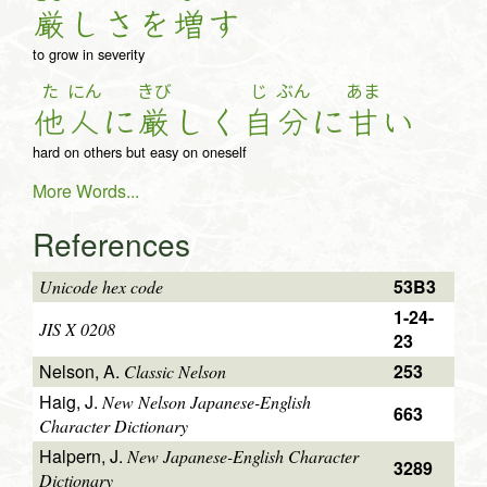
厳
し
さ
を
増
す
to grow in severity
た
にん
きび
じ
ぶん
あま
他
人
に
厳
し
く
自
分
に
甘
い
hard on others but easy on oneself
More Words...
References
53B3
Unicode hex code
1-24-
JIS X 0208
23
Nelson, A.
253
Classic Nelson
Haig, J.
New Nelson Japanese-English
663
Character Dictionary
Halpern, J.
New Japanese-English Character
3289
Dictionary