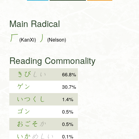
Main Radical
厂
丿
(KanXi)
(Nelson)
Reading Commonality
きび
しい
66.8%
ゲン
30.7%
いつくし
1.4%
ゴン
0.5%
おごそ
か
0.5%
いか
めしい
0.1%