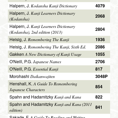
Halpern, J.
4079
Kodansha Kanji Dictionary
Halpern, J.
Kanji Learners Dictionary
2068
(Kodansha)
Halpern, J.
Kanji Learners Dictionary
2804
(Kodansha), 2nd edition (2013)
Heisig, J.
1936
Remembering The Kanji
Heisig, J.
2086
Remembering The Kanji, Sixth Ed.
Gakken
1055
A New Dictionary of Kanji Usage
O'Neill, P.G.
2706
Japanese Names
O'Neill, P.G.
817
Essential Kanji
Morohashi
3048P
Daikanwajiten
Henshall, K.
A Guide To Remembering
854
Japanese Characters
Spahn and Hadamitzky
822
Kanji and Kana
Spahn and Hadamitzky
Kanji and Kana (2011
841
edition)
Sakade, F.
A Guide To Reading and Writing