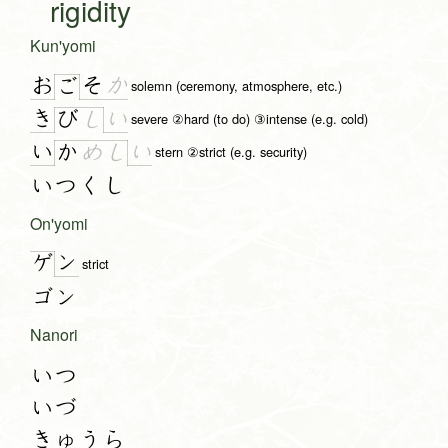
rigidity
Kun'yomi
お
そ
か
ご
solemn (ceremony, atmosphere, etc.)
き
い
び
し
severe ②hard (to do) ③intense (e.g. cold)
い
い
か
め
し
stern ②strict (e.g. security)
いつくし
On'yomi
ン
ゲ
strict
ゴン
Nanori
いつ
いづ
きゅうら