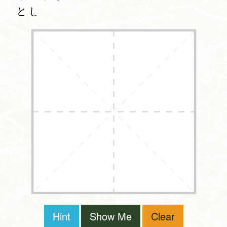
とし
Hint
Show Me
Clear