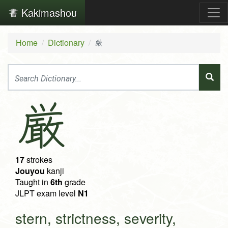
Kakimashou
Home
Dictionary
厳
厳
17
strokes
Jouyou
kanji
Taught in
6th
grade
JLPT exam level
N1
stern, strictness, severity,