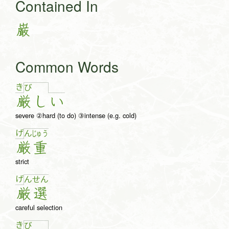
Contained In
巌
Common Words
き
び
厳
し
い
severe ②hard (to do) ③intense (e.g. cold)
げ
ん
じゅ
う
厳
重
strict
げ
ん
せ
ん
厳
選
careful selection
き
び