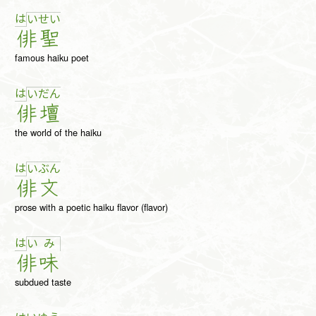
は
い
せ
い
俳
聖
famous haiku poet
は
い
だ
ん
俳
壇
the world of the haiku
は
い
ぶ
ん
俳
文
prose with a poetic haiku flavor (flavor)
は
い
み
俳
味
subdued taste