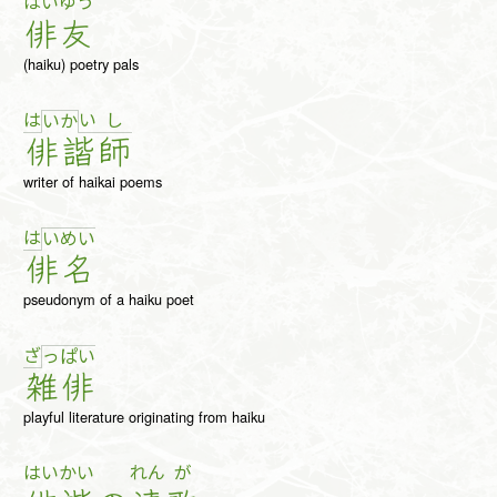
はい
ゆう
俳
友
(haiku) poetry pals
は
い
し
い
か
俳
諧
師
writer of haikai poems
は
い
め
い
俳
名
pseudonym of a haiku poet
ざ
っ
ぱ
い
雑
俳
playful literature originating from haiku
はい
かい
れん
が