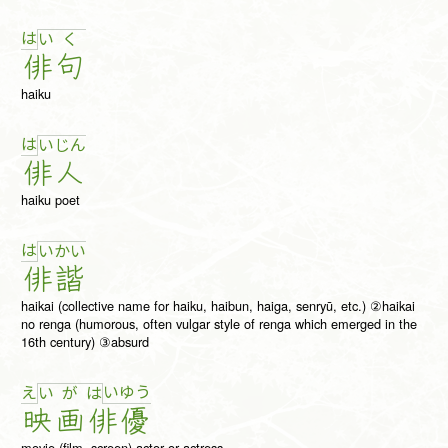
は
い
く
俳
句
haiku
は
い
じ
ん
俳
人
haiku poet
は
い
か
い
俳
諧
haikai (collective name for haiku, haibun, haiga, senryū, etc.) ②haikai
no renga (humorous, often vulgar style of renga which emerged in the
16th century) ③absurd
え
い
ゆ
う
い
が
は
映
画
俳
優
movie (film, screen) actor or actress