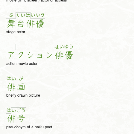
ぶ
い
ゆ
う
た
い
は
舞
台
俳
優
stage actor
い
ゆ
う
は
ア
ク
ショ
ン
俳
優
action movie actor
は
い
が
俳
画
briefly drawn picture
は
い
ご
う
俳
号
pseudonym of a haiku poet