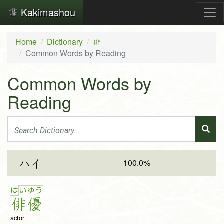
Kakimashou
Home
Dictionary
俳
Common Words by Reading
Common Words by
Reading
100.0%
ハイ
は
い
ゆ
う
俳
優
actor