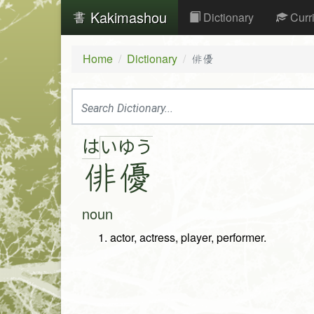
Kakimashou
Dictionary
Curr
Home
Dictionary
俳優
は
い
ゆ
う
俳
優
noun
actor, actress, player, performer.