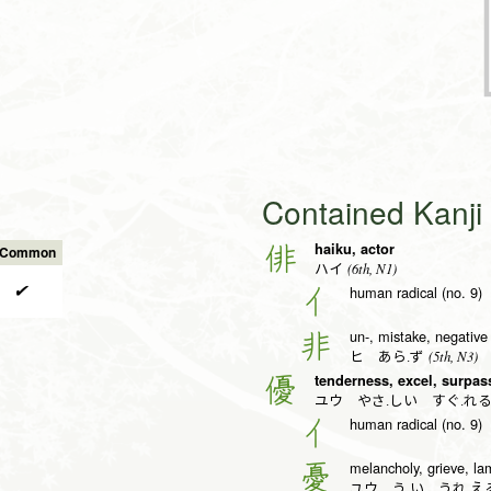
Contained Kanj
haiku, actor
俳
s Common
(6th, N1)
ハイ
✔
human radical (no. 9)
亻
un-, mistake, negative
非
(5th, N3)
ヒ あら.ず
tenderness, excel, surpas
優
ユウ やさ.しい すぐ.れ
human radical (no. 9)
亻
melancholy, grieve, la
憂
ユウ う.い うれ.え