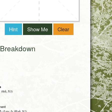
Hint
Show Me
Clear
i Breakdown
s
(6th, N3)
る
ment
(Late Jr. High, N1)
る