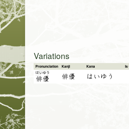
Variations
Pronunciation
Kanji
Kana
I
は
い
ゆ
う
俳優
はいゆう
俳
優