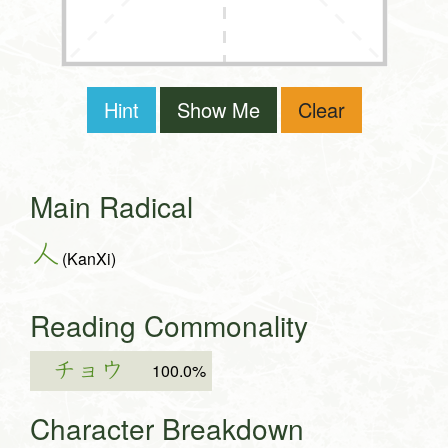
Hint
Show Me
Clear
Main Radical
人
(KanXi)
Reading Commonality
チョウ
100.0%
Character Breakdown