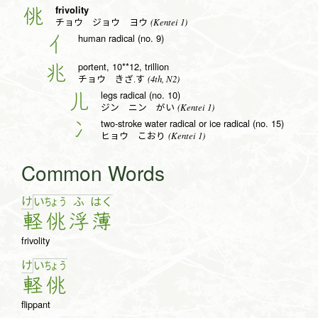
frivolity
佻
(Kentei 1)
チョウ ジョウ ヨウ
human radical (no. 9)
亻
portent, 10**12, trillion
兆
(4th, N2)
チョウ きざ.す
legs radical (no. 10)
儿
(Kentei 1)
ジン ニン がい
two-stroke water radical or ice radical (no. 15)
冫
(Kentei 1)
ヒョウ こおり
Common Words
け
い
ちょ
う
ふ
は
く
軽
佻
浮
薄
frivolity
け
い
ちょ
う
軽
佻
flippant