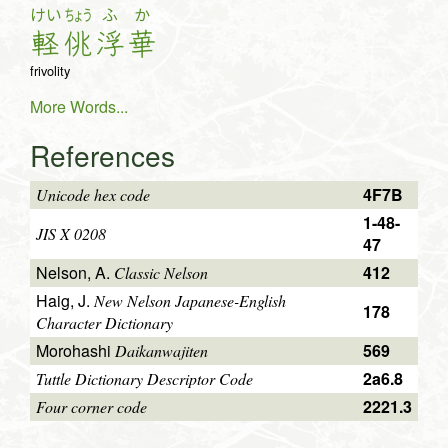
けい
ちょう
ふ
か
軽
佻
浮
華
frivolity
More Words...
References
4F7B
Unicode hex code
1-48-
JIS X 0208
47
Nelson, A.
412
Classic Nelson
Haig, J.
New Nelson Japanese-English
178
Character Dictionary
Morohashi
569
Daikanwajiten
2a6.8
Tuttle Dictionary Descriptor Code
2221.3
Four corner code