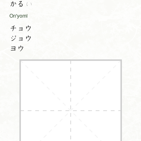
かる
い
On'yomi
チョウ
ジョウ
ヨウ