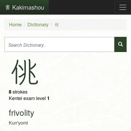
Kakimashou
Home
Dictionary
佻
佻
8
strokes
Kentei exam level
1
frivolity
Kun'yomi