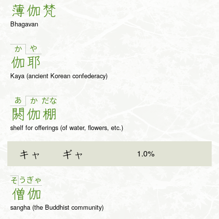
薄
伽
梵
Bhagavan
や
か
伽
耶
Kaya (ancient Korean confederacy)
あ
か
だ
な
閼
伽
棚
shelf for offerings (of water, flowers, etc.)
1.0%
キャ
ギャ
う
ぎゃ
そ
僧
伽
sangha (the Buddhist community)