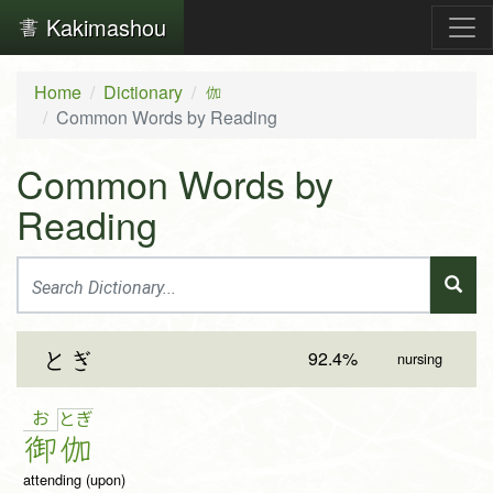
Kakimashou
Home
Dictionary
伽
Common Words by Reading
Common Words by
Reading
92.4%
とぎ
nursing
お
と
ぎ
御
伽
attending (upon)