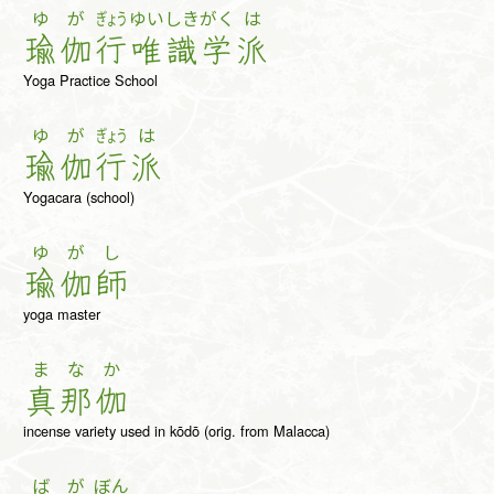
ゆ
が
ぎょう
ゆい
しき
がく
は
瑜
伽
行
唯
識
学
派
Yoga Practice School
ゆ
が
ぎょう
は
瑜
伽
行
派
Yogacara (school)
ゆ
が
し
瑜
伽
師
yoga master
ま
な
か
真
那
伽
incense variety used in kōdō (orig. from Malacca)
ば
が
ぼん