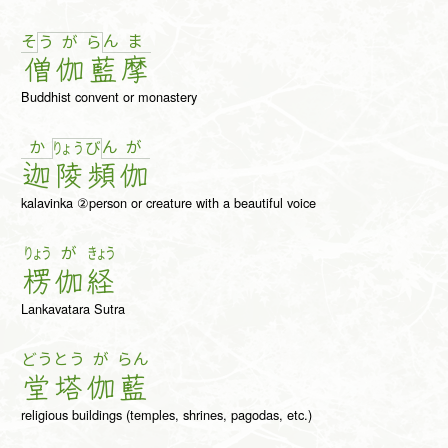
そ
ん
ま
う
が
ら
僧
伽
藍
摩
Buddhist convent or monastery
か
ん
が
りょ
う
び
迦
陵
頻
伽
kalavinka ②person or creature with a beautiful voice
りょう
が
きょう
楞
伽
経
Lankavatara Sutra
どう
とう
が
らん
堂
塔
伽
藍
religious buildings (temples, shrines, pagodas, etc.)