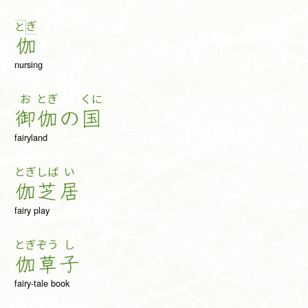
ぎ
と
伽
nursing
お
とぎ
くに
御
伽
の
国
fairyland
とぎ
しば
い
伽
芝
居
fairy play
とぎ
ぞう
し
伽
草
子
fairy-tale book