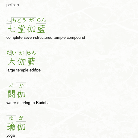
pelican
し
ら
ん
ち
ど
う
が
七
堂
伽
藍
complete seven-structured temple compound
だ
ら
ん
い
が
大
伽
藍
large temple edifice
あ
か
閼
伽
water offering to Buddha
が
ゆ
瑜
伽
yoga