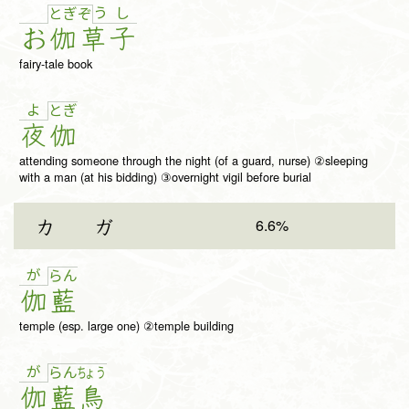
う
し
と
ぎ
ぞ
お
伽
草
子
fairy-tale book
よ
と
ぎ
夜
伽
attending someone through the night (of a guard, nurse) ②sleeping
with a man (at his bidding) ③overnight vigil before burial
6.6%
カ
ガ
が
ら
ん
伽
藍
temple (esp. large one) ②temple building
が
ら
ん
ちょ
う
伽
藍
鳥