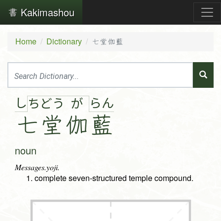
Kakimashou
Home
Dictionary
七堂伽藍
し
ら
ん
ち
ど
う
が
七
堂
伽
藍
noun
Messages.yoji.
complete seven-structured temple compound.