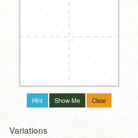
Hint
Show Me
Clear
Variations