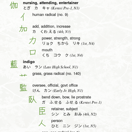
nursing, attending, entertainer
伽
(Kentei Pre-1, N1)
とぎ カ キャ
human radical (no. 9)
亻
add, addition, increase
加
(4th, N3)
カ くわ.える
power, strength, strong
力
(1st, N4)
リョク ちから リキ
mouth
口
(1st, N4)
くち コウ ク
indigo
藍
(Late High School, N1)
あい ラン
grass, grass radical (no. 140)
艹
oversee, official, govt office
監
(Early Jr. High, N1)
けん カン
bend down, bow, lie prostrate
臥
(Kentei Pre-1)
ガ ふ.せる ふせ.る
retainer, subject
臣
(4th, N2)
シン とみ おみ
person
人
(1st, N5)
ひと ニン ジン