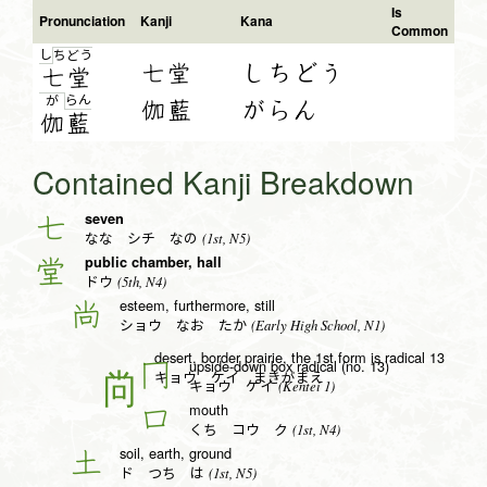
Is
Pronunciation
Kanji
Kana
Common
し
ち
ど
う
七堂
しちどう
七
堂
ら
ん
が
伽藍
がらん
伽
藍
Contained Kanji Breakdown
seven
七
(1st, N5)
なな シチ なの
public chamber, hall
堂
(5th, N4)
ドウ
esteem, furthermore, still
尚
(Early High School, N1)
ショウ なお たか
desert, border prairie, the 1st form is radical 13
upside-down box radical (no. 13)
冂
キョウ ケイ まきがまえ
(Kentei 1)
キョウ ケイ
mouth
口
(1st, N4)
くち コウ ク
soil, earth, ground
土
(1st, N5)
ド つち は