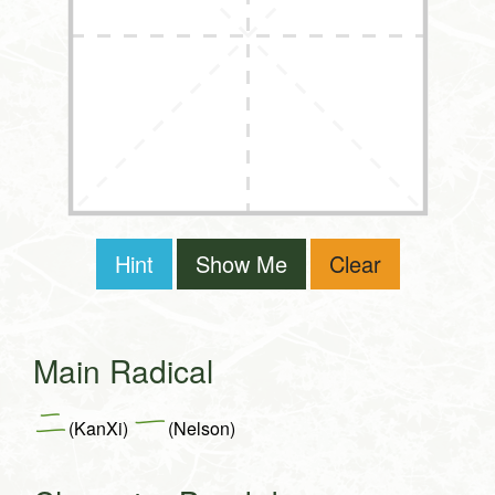
Hint
Show Me
Clear
Main Radical
二
一
(KanXi)
(Nelson)