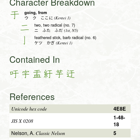
Character Breakdown
going, from
于
(Kentei 1)
ウ ク ここに
two, two radical (no. 7)
二
(1st, N5)
ニ ふた ふだ
feathered stick, barb radical (no. 6)
亅
(Kentei 1)
ケツ かぎ
Contained In
吁
宇
盂
紆
芋
迂
References
4E8E
Unicode hex code
1-48-
JIS X 0208
18
Nelson, A.
5
Classic Nelson