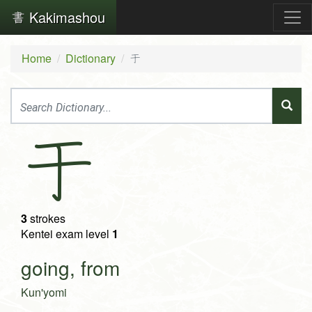
Kakimashou
Home
Dictionary
于
于
3
strokes
Kentei exam level
1
going, from
Kun'yomi