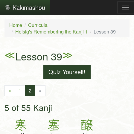
Kakimashou
Home
Curricula
Heisig's Remembering the Kanji 1
Lesson 39
≪
≫
Lesson 39
Quiz Yourself!
«
1
2
»
5 of 55 Kanji
寒
塞
醸