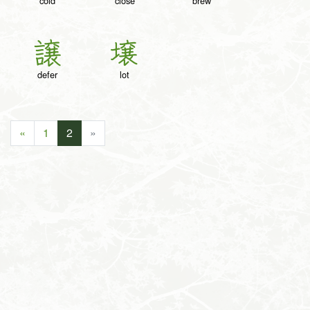
cold
close
brew
譲
壌
defer
lot
«
1
2
»