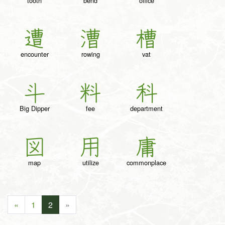
tooth
bend
office
遭
漕
槽
encounter
rowing
vat
斗
料
科
Big Dipper
fee
department
図
用
庸
map
utilize
commonplace
«
1
2
»