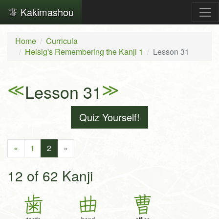
Kakimashou
Home
Curricula
Heisig's Remembering the Kanji 1
Lesson 31
≪
≫
Lesson 31
Quiz Yourself!
«
1
2
»
12 of 62 Kanji
歯
曲
曹