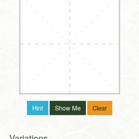
Hint
Show Me
Clear
Variations