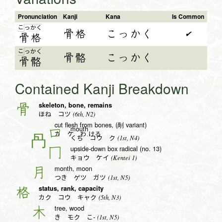
Pronunciation
Kanji
Kana
Is Common
こ
っ
か
く
骨格
こっかく
✔
骨
格
こ
っ
か
く
骨骼
こっかく
骨
骼
Contained Kanji Breakdown
skeleton, bone, remains
骨
(6th, N2)
ほね コツ
cut flesh from bones, (剮 variant)
mouth
口
カ ケ わ.ける
(1st, N4)
くち コウ ク
upside-down box radical (no. 13)
冂
(Kentei 1)
キョウ ケイ
month, moon
月
(1st, N5)
つき ゲツ ガツ
status, rank, capacity
格
(5th, N3)
カク コウ キャク
tree, wood
木
(1st, N5)
き モク こ-