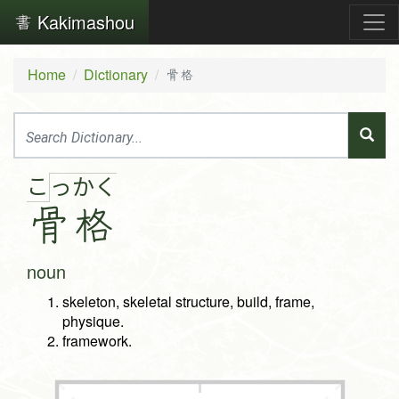
Kakimashou
Home
Dictionary
骨格
こ
っ
か
く
骨
格
noun
skeleton, skeletal structure, build, frame,
physique.
framework.