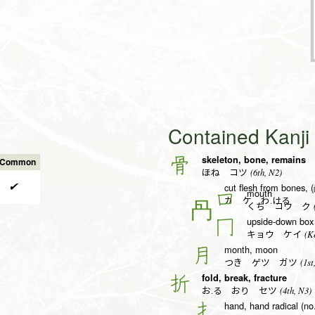
Contained Kanj
skeleton, bone, remains
骨
s Common
(6th, N2)
ほね コツ
✔
cut flesh from bones, 
mouth
口
カ ケ わ.ける
(
くち コウ ク
upside-down box 
冂
(Ke
キョウ ケイ
month, moon
月
(1st
つき ゲツ ガツ
fold, break, fracture
折
(4th, N3)
お.る おり セツ
hand, hand radical (no
扌