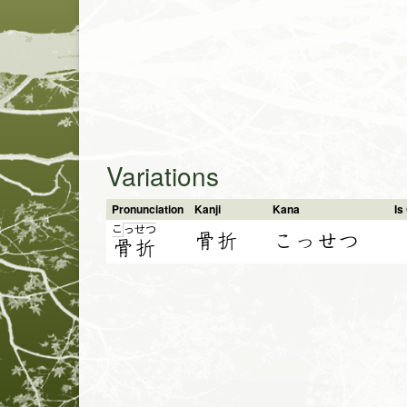
Variations
Pronunciation
Kanji
Kana
I
こ
っ
せ
つ
骨折
こっせつ
骨
折