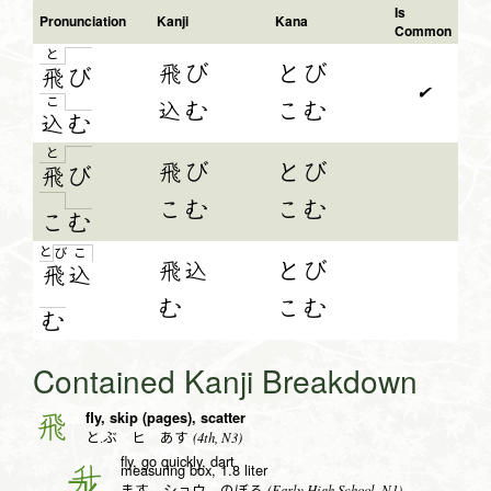
Is
Pronunciation
Kanji
Kana
Common
と
飛び
とび
飛
び
✔
こ
込む
こむ
込
む
と
飛び
とび
飛
び
こむ
こむ
こ
む
と
び
こ
飛込
とび
飛
込
む
こむ
む
Contained Kanji Breakdown
fly, skip (pages), scatter
飛
(4th, N3)
と.ぶ ヒ あす
fly, go quickly, dart
measuring box, 1.8 liter
升
(Early High School, N1)
ます ショウ のぼる