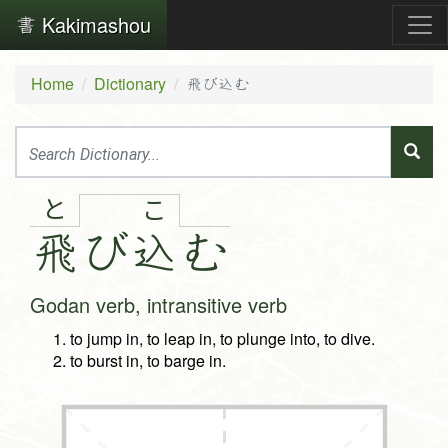
Kakimashou
Home
Dictionary
飛び込む
と
こ
飛
び
込
む
Godan verb, intransitive verb
to jump in, to leap in, to plunge into, to dive.
to burst in, to barge in.