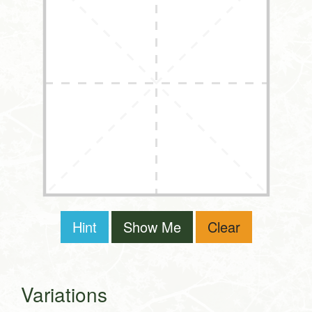
Hint
Show Me
Clear
Variations