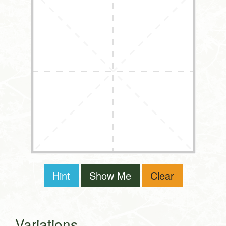
Hint
Show Me
Clear
Variations