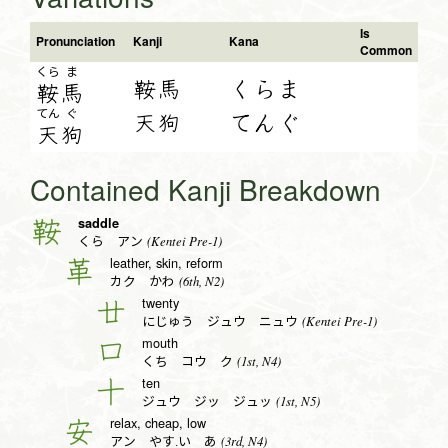
Is
Pronunciation
Kanji
Kana
Common
くら
ま
鞍馬
くらま
鞍
馬
てん
ぐ
天狗
てんぐ
天
狗
Contained Kanji Breakdown
saddle
鞍
(Kentei Pre-1)
くら アン
leather, skin, reform
革
(6th, N2)
カク かわ
twenty
廿
(Kentei Pre-1)
にじゅう ジュウ ニュウ
mouth
口
(1st, N4)
くち コウ ク
ten
十
(1st, N5)
ジュウ ジッ ジュッ
relax, cheap, low
安
(3rd, N4)
アン やす.い あ