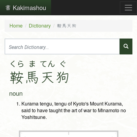
Kakimashou
Home
Dictionary
鞍馬天狗
くら
ま
てん
ぐ
鞍
馬
天
狗
noun
Kurama tengu, tengu of Kyoto's Mount Kurama,
said to have taught the art of war to Minamoto no
Yoshitsune.