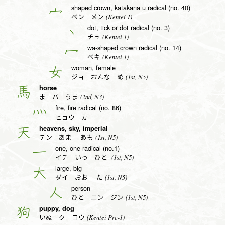
shaped crown, katakana u radical (no. 40)
宀
(Kentei 1)
ベン メン
dot, tick or dot radical (no. 3)
丶
(Kentei 1)
チュ
wa-shaped crown radical (no. 14)
冖
(Kentei 1)
ベキ
woman, female
女
(1st, N5)
ジョ おんな め
horse
馬
(2nd, N3)
ま バ うま
fire, fire radical (no. 86)
灬
ヒョウ カ
heavens, sky, imperial
天
(1st, N5)
テン あま- あも
one, one radical (no.1)
一
(1st, N5)
イチ いっ ひと-
large, big
大
(1st, N5)
ダイ おお- た
person
人
(1st, N5)
ひと ニン ジン
puppy, dog
狗
(Kentei Pre-1)
いぬ ク コウ