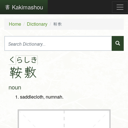
Kakimashou
Home
Dictionary
鞍敷
く
ら
し
き
鞍
敷
noun
saddlecloth, numnah.