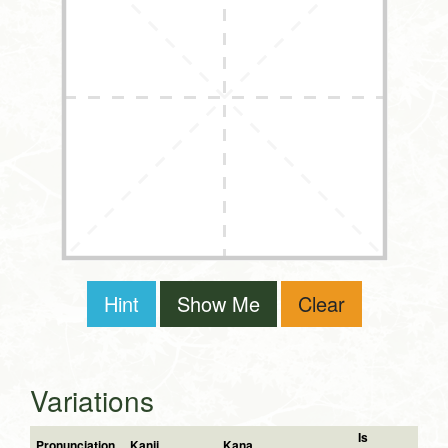
Hint
Show Me
Clear
Variations
Is
Pronunciation
Kanji
Kana