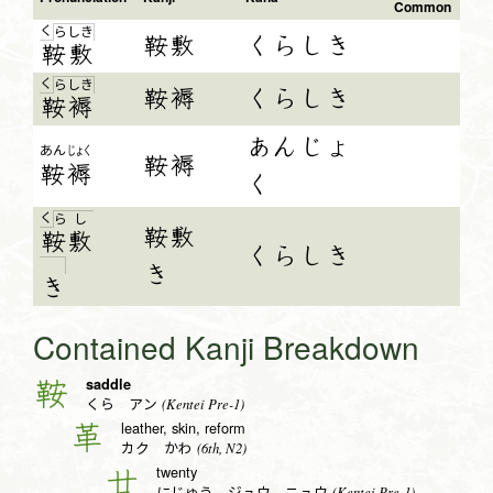
Common
く
ら
し
き
鞍敷
くらしき
鞍
敷
く
ら
し
き
鞍褥
くらしき
鞍褥
あんじょ
あん
じょく
鞍褥
鞍
褥
く
く
ら
し
鞍敷
鞍
敷
くらしき
き
き
Contained Kanji Breakdown
saddle
鞍
(Kentei Pre-1)
くら アン
leather, skin, reform
革
(6th, N2)
カク かわ
twenty
廿
(Kentei Pre-1)
にじゅう ジュウ ニュウ