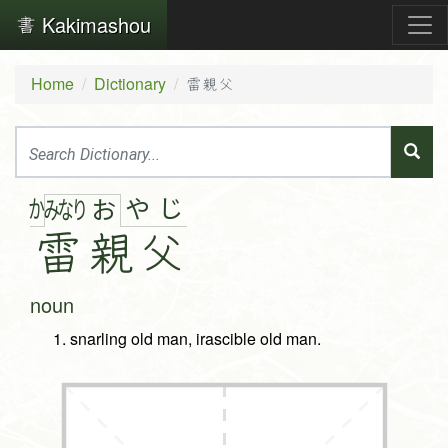
Kakimashou
Home
Dictionary
雷親父
か
や
じ
み
な
り
お
雷
親父
noun
snarling old man, irascible old man.