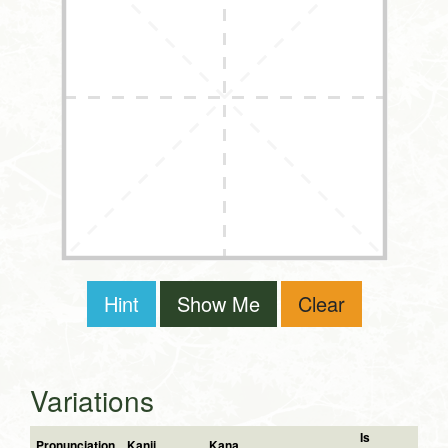
Hint
Show Me
Clear
Variations
Is
Pronunciation
Kanji
Kana