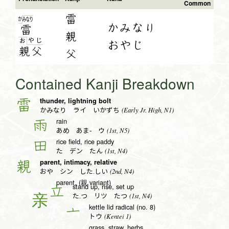
Common
雷
か
み
な
り
かみなり
雷
親
や
じ
お
おやじ
親父
父
Contained Kanji Breakdown
thunder, lightning bolt
雷
(Early Jr. High, N1)
かみなり ライ いかずち
rain
雨
(1st, N5)
あめ あま- ウ
rice field, rice paddy
田
(1st, N4)
た デン たん
parent, intimacy, relative
親
(2nd, N4)
おや シン した.しい
parent, (親 variant)
stand up, rise, set up
立
(1st, N4)
た.つ リツ たつ
kettle lid radical (no. 8)
亠
(Kentei 1)
トウ
grass, straw, herbs