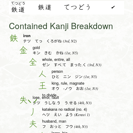
て
つ
ど
う
鉄道
てつどう
✔
鉄
道
Contained Kanji Breakdown
iron
鉄
(3rd, N2)
テツ てっ くろがね
gold
金
(1st, N5)
キン きむ かね
whole, entire, all
全
(3rd, N3)
ゼン すべ.て まった.く
person
人
(1st, N5)
ひと ニン ジン
king, rule, magnate
王
(1st, N3)
オウ -ノウ おお
to divide
lose, error, fault
失
(4th, N3)
シツ うしな.う う.せる
katakana no radical (no. 4)
丿
(Kentei 1)
ヘツ えい よう
husband, man
夫
(4th, N3)
フ おっと フウ
large, big