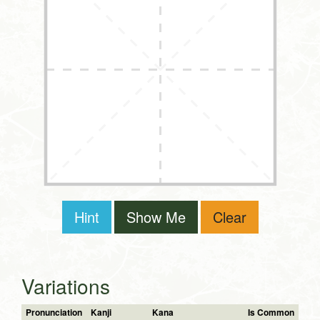
Hint
Show Me
Clear
Variations
Pronunciation
Kanji
Kana
Is Common