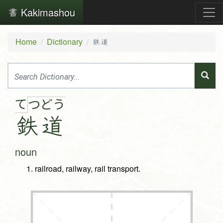
Kakimashou
Home
Dictionary
鉄道
て
つ
ど
う
鉄
道
noun
railroad, railway, rail transport.