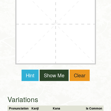
Hint
Show Me
Clear
Variations
Pronunciation
Kanji
Kana
Is Common