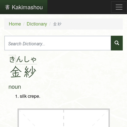
Kakimashou
Home
Dictionary
金紗
ん
しゃ
き
金
紗
noun
silk crepe.