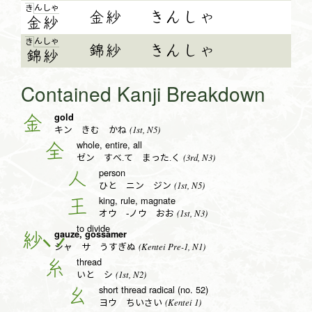
ん
しゃ
き
金紗
きんしゃ
金
紗
ん
しゃ
き
錦紗
きんしゃ
錦
紗
Contained Kanji Breakdown
gold
金
(1st, N5)
キン きむ かね
whole, entire, all
全
(3rd, N3)
ゼン すべ.て まった.く
person
人
(1st, N5)
ひと ニン ジン
king, rule, magnate
王
(1st, N3)
オウ -ノウ おお
to divide
gauze, gossamer
紗
(Kentei Pre-1, N1)
シャ サ うすぎぬ
thread
糸
(1st, N2)
いと シ
short thread radical (no. 52)
幺
(Kentei 1)
ヨウ ちいさい