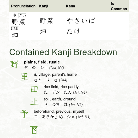
Is
Pronunciation
Kanji
Kana
Common
や
さ
い
野菜
やさいば
野
菜
ば
た
け
畑
たけ
畑
Contained Kanji Breakdown
plains, field, rustic
野
(2nd, N4)
ヤ の ショ
ri, village, parent's home
里
(2nd)
さと リ さ
rice field, rice paddy
田
(1st, N4)
た デン たん
soil, earth, ground
土
(1st, N5)
ド つち は
beforehand, previous, myself
予
(3rd, N3)
ヨ あらかじ.め シャ
𠄐