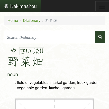
Kakimashou
Home
Dictionary
野菜畑
や
さ
い
ば
た
け
野
菜
畑
noun
field of vegetables, market garden, truck garden,
vegetable garden, kitchen garden.