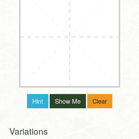
Hint
Show Me
Clear
Variations