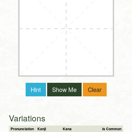
Hint
Show Me
Clear
Variations
Pronunciation
Kanji
Kana
Is Common