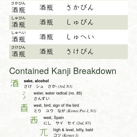
さか
びん
酒瓶
さかびん
酒
瓶
しゅ
びん
酒瓶
しゅびん
酒
瓶
しゅ
へい
酒瓶
しゅへい
酒
瓶
さけ
びん
酒瓶
さけびん
酒
瓶
Contained Kanji Breakdown
sake, alcohol
酒
(3rd, N3)
さけ シュ さか-
water, water radical (no. 85)
氵
さんずい
west, bird, sign of the bird
酉
(Kentei Pre-1, N1)
とり ユウ なが
west, Spain
西
(2nd, N5)
にし サイ セイ
high & level, lofty, bald
兀
(Kentei 1)
コツ