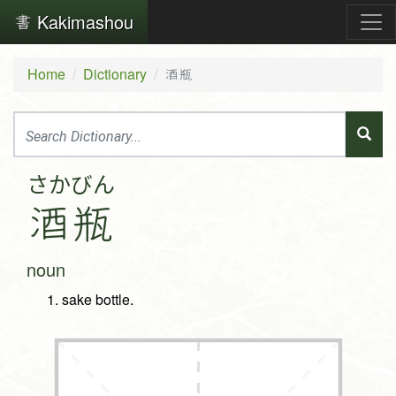
Kakimashou
Home
Dictionary
酒瓶
さか
びん
酒
瓶
noun
sake bottle.