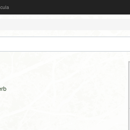
icula
erb