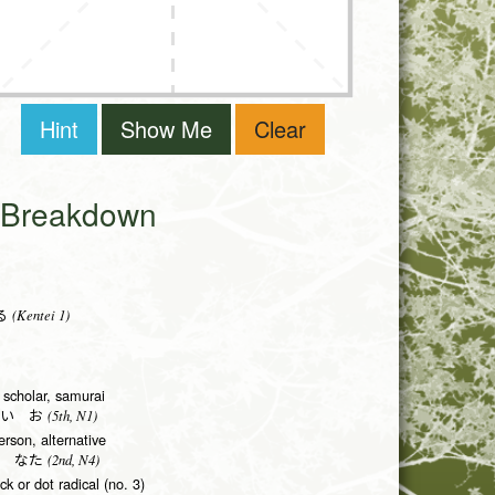
Hint
Show Me
Clear
i Breakdown
(Kentei 1)
る
 scholar, samurai
(5th, N1)
い お
erson, alternative
(2nd, N4)
 なた
ick or dot radical (no. 3)