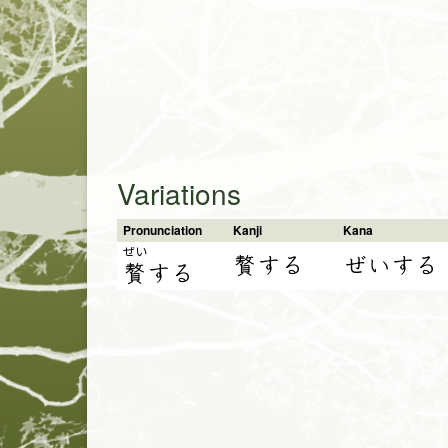
Variations
Pronunciation
Kanji
Kana
ぜい
贅する
ぜいする
贅
す
る