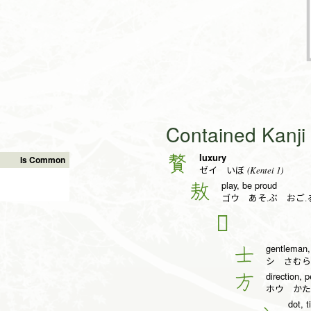
Contained Kanj
luxury
贅
Is Common
(Kentei 1)
ゼイ いぼ
play, be proud
敖
ゴウ あそ.ぶ おご.
𫠤
gentleman,
士
シ さむら
direction, p
方
ホウ かた
dot, t
丶