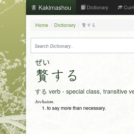
Kakimashou
Dictionary
Curr
Home
Dictionary
贅する
ぜい
贅
す
る
する verb - special class, transitive v
Archaism.
to say more than necessary.