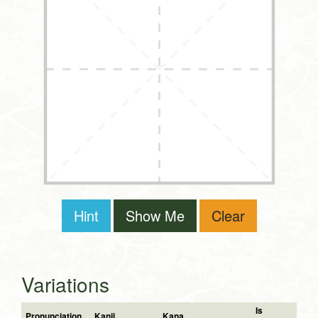
Hint
Show Me
Clear
Variations
Is
Pronunciation
Kanji
Kana