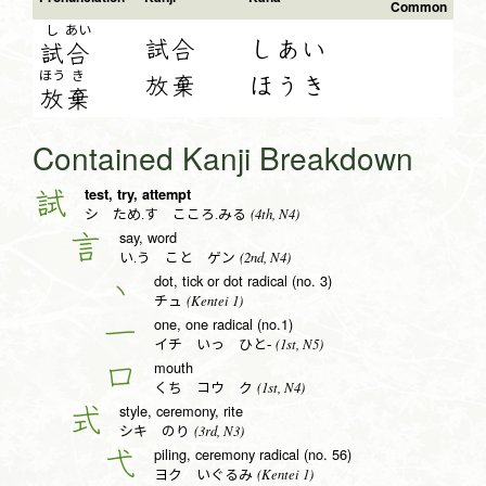
Common
し
あい
試合
しあい
試
合
ほう
き
放棄
ほうき
放
棄
Contained Kanji Breakdown
test, try, attempt
試
(4th, N4)
シ ため.す こころ.みる
say, word
言
(2nd, N4)
い.う こと ゲン
dot, tick or dot radical (no. 3)
丶
(Kentei 1)
チュ
one, one radical (no.1)
一
(1st, N5)
イチ いっ ひと-
mouth
口
(1st, N4)
くち コウ ク
style, ceremony, rite
式
(3rd, N3)
シキ のり
piling, ceremony radical (no. 56)
弋
(Kentei 1)
ヨク いぐるみ