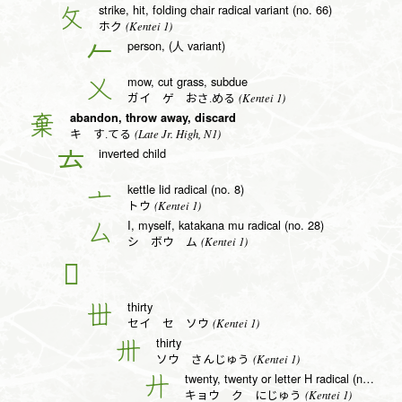
strike, hit, folding chair radical variant (no. 66)
攵
(Kentei 1)
ホク
person, (人 variant)
𠂉
mow, cut grass, subdue
乂
(Kentei 1)
ガイ ゲ おさ.める
abandon, throw away, discard
棄
(Late Jr. High, N1)
キ す.てる
inverted child
𠫓
kettle lid radical (no. 8)
亠
(Kentei 1)
トウ
I, myself, katakana mu radical (no. 28)
厶
(Kentei 1)
シ ボウ ム
𭩠
thirty
丗
(Kentei 1)
セイ セ ソウ
thirty
卅
(Kentei 1)
ソウ さんじゅう
twenty, twenty or letter H radical (no. 55)
廾
(Kentei 1)
キョウ ク にじゅう