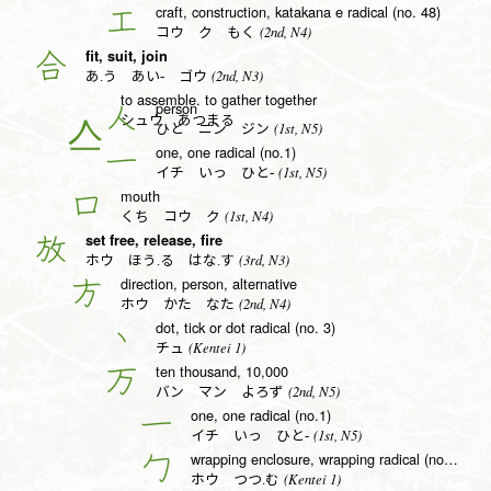
craft, construction, katakana e radical (no. 48)
工
(2nd, N4)
コウ ク もく
fit, suit, join
合
(2nd, N3)
あ.う あい- ゴウ
to assemble. to gather together
person
人
シュウ あつまる
(1st, N5)
ひと ニン ジン
one, one radical (no.1)
一
(1st, N5)
イチ いっ ひと-
mouth
口
(1st, N4)
くち コウ ク
set free, release, fire
放
(3rd, N3)
ホウ ほう.る はな.す
direction, person, alternative
方
(2nd, N4)
ホウ かた なた
dot, tick or dot radical (no. 3)
丶
(Kentei 1)
チュ
ten thousand, 10,000
万
(2nd, N5)
バン マン よろず
one, one radical (no.1)
一
(1st, N5)
イチ いっ ひと-
wrapping enclosure, wrapping radical (no. 20)
勹
(Kentei 1)
ホウ つつ.む