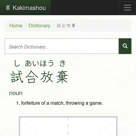
Kakimashou
Home
Dictionary
試合放棄
し
あい
ほう
き
試
合
放
棄
noun
forfeiture of a match, throwing a game.