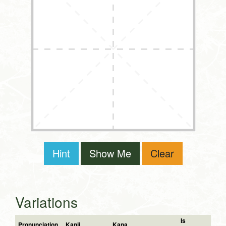
Hint
Show Me
Clear
Variations
Is
Pronunciation
Kanji
Kana