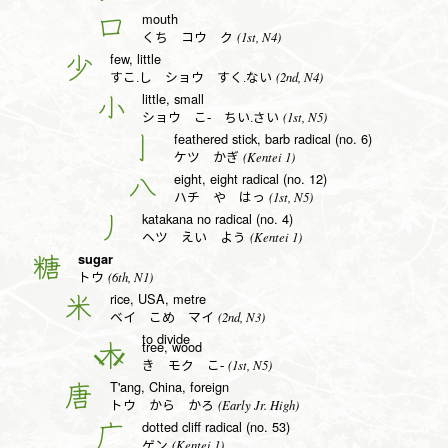
mouth
口
(1st, N4)
くち コウ ク
few, little
少
(2nd, N4)
すこ.し ショウ すく.ない
little, small
小
(1st, N5)
ショウ こ- ちい.さい
feathered stick, barb radical (no. 6)
亅
(Kentei 1)
ケツ かぎ
eight, eight radical (no. 12)
八
(1st, N5)
ハチ や はっ
katakana no radical (no. 4)
丿
(Kentei 1)
ヘツ えい よう
sugar
糖
(6th, N1)
トウ
rice, USA, metre
米
(2nd, N3)
ベイ こめ マイ
to divide
tree, wood
木
(1st, N5)
き モク こ-
T'ang, China, foreign
唐
(Early Jr. High)
トウ から かろ
dotted cliff radical (no. 53)
广
(Kentei 1)
ゲン