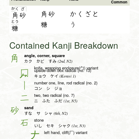
Common
か
く
ざ
角砂
かくざと
角
砂
と
う
糖
う
糖
Contained Kanji Breakdown
angle, corner, square
角
(2nd, N2)
カク かど すみ
knife, wrapping enclosure(勹) variant
upside-down box radical (no. 13)
冂
(Kentei 1)
キョウ ケイ
number one, line, rod radical (no. 2)
丨
コン シ ジョ
two, two radical (no. 7)
二
(1st, N5)
ニ ふた ふだ
sand
砂
(6th, N2)
すな サ シャ
stone
石
(1st, N3)
いし セキ シャク
left hand, cliff(厂) variant
𠂇