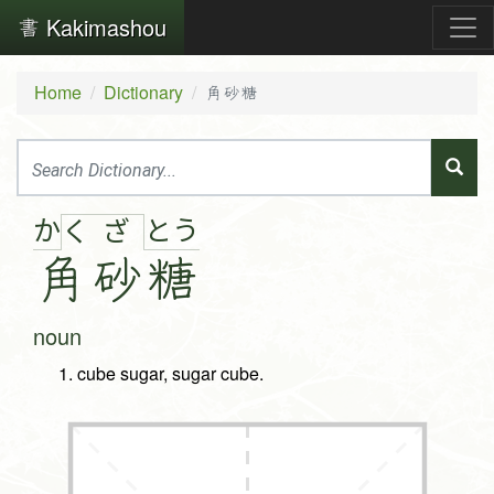
Kakimashou
Home
Dictionary
角砂糖
か
と
う
く
ざ
角
砂
糖
noun
cube sugar, sugar cube.