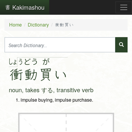
Kakimashou
Home
Dictionary
衝動買い
しょ
う
ど
う
が
衝
動
買
い
noun, takes する, transitive verb
impulse buying, impulse purchase.