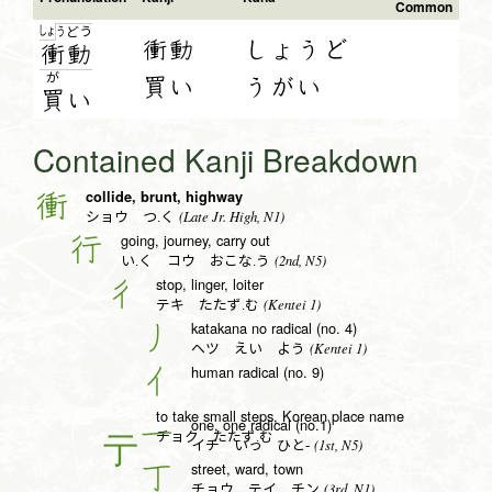
Common
しょ
う
ど
う
衝動
しょうど
衝
動
が
買い
うがい
買
い
Contained Kanji Breakdown
collide, brunt, highway
衝
(Late Jr. High, N1)
ショウ つ.く
going, journey, carry out
行
(2nd, N5)
い.く コウ おこな.う
stop, linger, loiter
彳
(Kentei 1)
テキ たたず.む
katakana no radical (no. 4)
丿
(Kentei 1)
ヘツ えい よう
human radical (no. 9)
亻
to take small steps, Korean place name
one, one radical (no.1)
一
チョク たたず.む
(1st, N5)
イチ いっ ひと-
street, ward, town
丁
(3rd, N1)
チョウ テイ チン