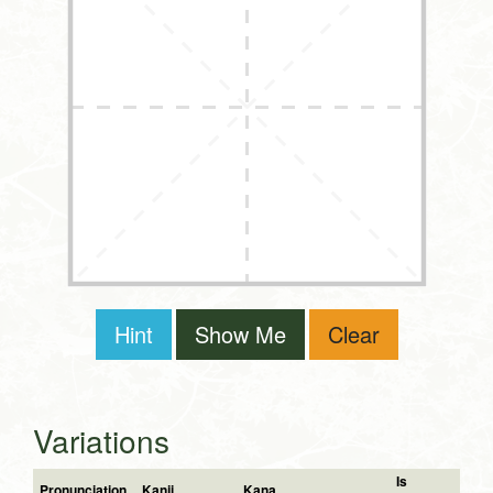
Hint
Show Me
Clear
Variations
Is
Pronunciation
Kanji
Kana