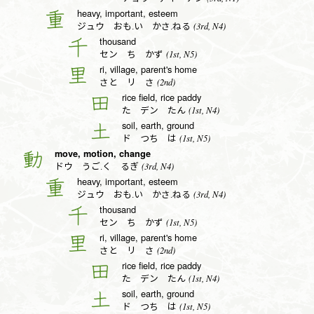
heavy, important, esteem
重
(3rd, N4)
ジュウ おも.い かさ.ねる
thousand
千
(1st, N5)
セン ち かず
ri, village, parent's home
里
(2nd)
さと リ さ
rice field, rice paddy
田
(1st, N4)
た デン たん
soil, earth, ground
土
(1st, N5)
ド つち は
move, motion, change
動
(3rd, N4)
ドウ うご.く るぎ
heavy, important, esteem
重
(3rd, N4)
ジュウ おも.い かさ.ねる
thousand
千
(1st, N5)
セン ち かず
ri, village, parent's home
里
(2nd)
さと リ さ
rice field, rice paddy
田
(1st, N4)
た デン たん
soil, earth, ground
土
(1st, N5)
ド つち は