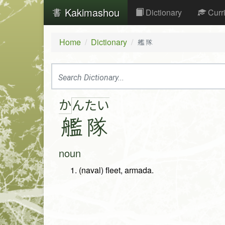
Kakimashou
Dictionary
Curr
Home
Dictionary
艦隊
か
ん
た
い
艦
隊
noun
(naval) fleet, armada.