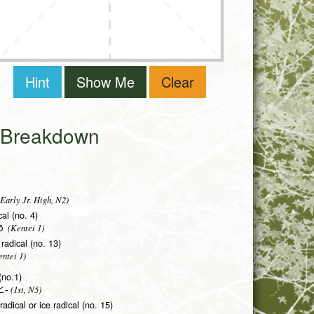
Hint
Show Me
Clear
i Breakdown
Early Jr. High, N2)
al (no. 4)
(Kentei 1)
う
radical (no. 13)
ntei 1)
(no.1)
(1st, N5)
-
adical or ice radical (no. 15)