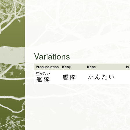
Variations
Pronunciation
Kanji
Kana
I
か
ん
た
い
艦隊
かんたい
艦
隊