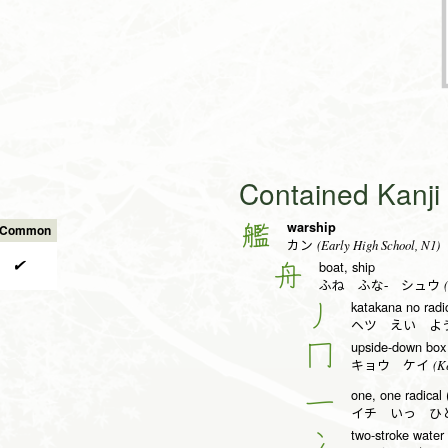
Contained Kanj
warship
艦
s Common
(Early High School, N1)
カン
✔
boat, ship
舟
(
ふね ふな- シュウ
katakana no radic
丿
ヘツ えい よ
upside-down box 
冂
(Ke
キョウ ケイ
one, one radical 
一
イチ いっ ひと
two-stroke water r
冫