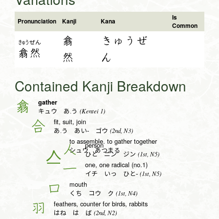
Is
Pronunciation
Kanji
Kana
Common
翕
きゅうぜ
きゅう
ぜん
翕
然
然
ん
Contained Kanji Breakdown
gather
翕
(Kentei 1)
キュウ あ.う
fit, suit, join
合
(2nd, N3)
あ.う あい- ゴウ
to assemble. to gather together
person
人
シュウ あつまる
(1st, N5)
ひと ニン ジン
one, one radical (no.1)
一
(1st, N5)
イチ いっ ひと-
mouth
口
(1st, N4)
くち コウ ク
feathers, counter for birds, rabbits
羽
(2nd, N2)
はね は ば