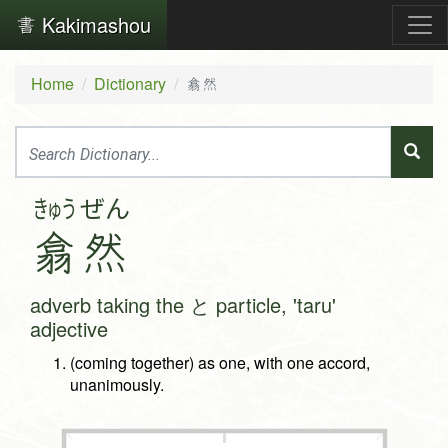
Kakimashou
Home
Dictionary
翕然
きゅう
ぜん
翕
然
adverb taking the と particle, 'taru'
adjective
(coming together) as one, with one accord,
unanimously.