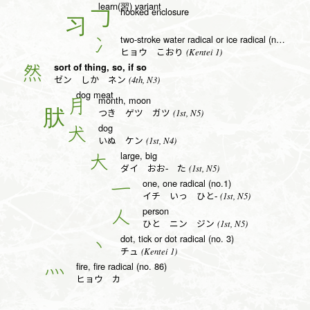
learn(習) variant
hooked enclosure
𠃌
two-stroke water radical or ice radical (no. 15)
冫
(Kentei 1)
ヒョウ こおり
sort of thing, so, if so
然
(4th, N3)
ゼン しか ネン
dog meat
month, moon
月
(1st, N5)
つき ゲツ ガツ
dog
犬
(1st, N4)
いぬ ケン
large, big
大
(1st, N5)
ダイ おお- た
one, one radical (no.1)
一
(1st, N5)
イチ いっ ひと-
person
人
(1st, N5)
ひと ニン ジン
dot, tick or dot radical (no. 3)
丶
(Kentei 1)
チュ
fire, fire radical (no. 86)
灬
ヒョウ カ