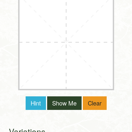
Hint
Show Me
Clear
Variations