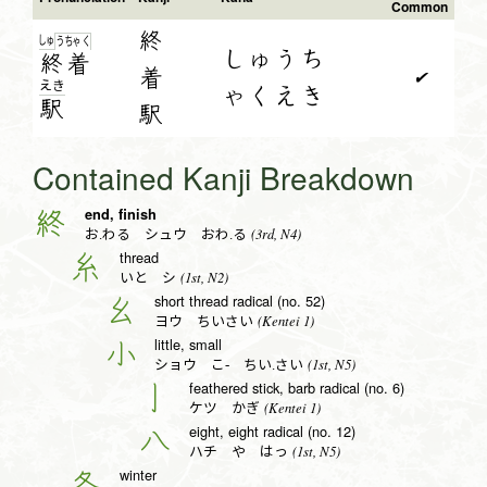
Common
終
しゅ
う
ちゃ
く
しゅうち
終
着
着
✔
え
き
ゃくえき
駅
駅
Contained Kanji Breakdown
end, finish
終
(3rd, N4)
お.わる シュウ おわ.る
thread
糸
(1st, N2)
いと シ
short thread radical (no. 52)
幺
(Kentei 1)
ヨウ ちいさい
little, small
小
(1st, N5)
ショウ こ- ちい.さい
feathered stick, barb radical (no. 6)
亅
(Kentei 1)
ケツ かぎ
eight, eight radical (no. 12)
八
(1st, N5)
ハチ や はっ
winter
冬