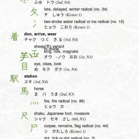
(2nd, N4)
ふゆ トウ
late, delayed, winter radical (no. 34)
夂
(Kentei 1)
チ しゅう
two-stroke water radical or ice radical (no. 15)
冫
(Kentei 1)
ヒョウ こおり
don, arrive, wear
着
(3rd, N4)
チャク つ.く き.る
sheep(羊) variant
to divide
king, rule, magnate
王
(1st, N3)
オウ -ノウ おお
eye, class, look
目
(1st, N4)
め モク ボク
station
駅
(3rd, N4)
エキ
horse
馬
(2nd, N3)
ま バ うま
fire, fire radical (no. 86)
灬
ヒョウ カ
shaku, Japanese foot, measure
尺
(6th, N1)
シャク セキ さし
corpse, remains, flag radical (no. 44)
尸
(Kentei 1)
シ かたしろ
dot, tick or dot radical (no. 3)