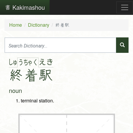
Kakimashou
Home
Dictionary
終着駅
しゅ
え
き
う
ちゃ
く
終
着
駅
noun
terminal station.