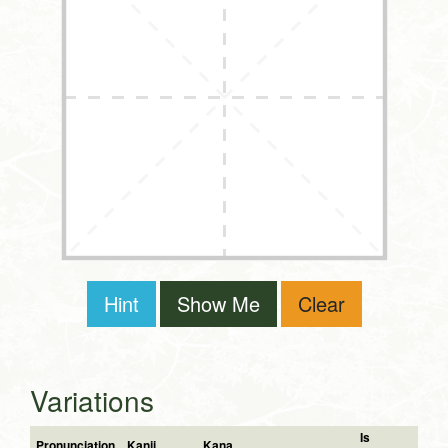
Hint
Show Me
Clear
Variations
Is
Pronunciation
Kanji
Kana