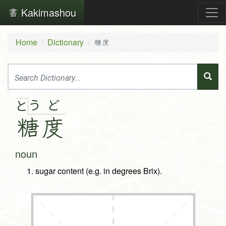
Kakimashou
Home
Dictionary
糖度
う
ど
と
糖
度
noun
sugar content (e.g. in degrees Brix).