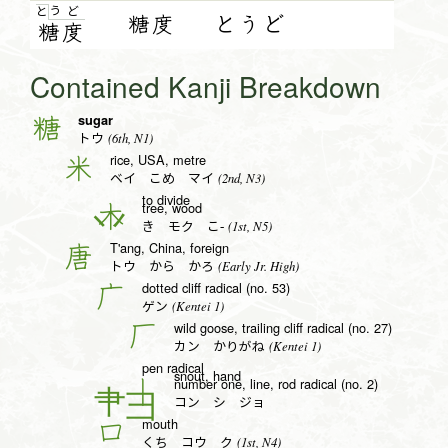
う
ど
と
糖度
とうど
糖
度
Contained Kanji Breakdown
sugar
糖
(6th, N1)
トウ
rice, USA, metre
米
(2nd, N3)
ベイ こめ マイ
to divide
tree, wood
木
(1st, N5)
き モク こ-
T'ang, China, foreign
唐
(Early Jr. High)
トウ から かろ
dotted cliff radical (no. 53)
广
(Kentei 1)
ゲン
wild goose, trailing cliff radical (no. 27)
厂
(Kentei 1)
カン かりがね
pen radical
snout, hand
number one, line, rod radical (no. 2)
丨
コン シ ジョ
mouth
口
(1st, N4)
くち コウ ク