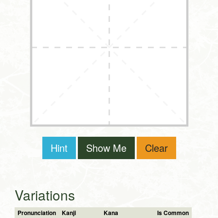
Hint
Show Me
Clear
Variations
Pronunciation
Kanji
Kana
Is Common