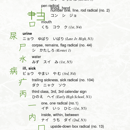
pen radical
snout, hand
number one, line, rod radical (no. 2)
丨
コン シ ジョ
mouth
口
(1st, N4)
くち コウ ク
urine
尿
(Late Jr. High, N1)
ニョウ ゆばり いばり
corpse, remains, flag radical (no. 44)
尸
(Kentei 1)
シ かたしろ
water
水
(1st, N5)
みず スイ み
ill, sick
病
(3rd, N4)
ビョウ やまい や.む
trailing sickness, sick radical (no. 104)
疒
ダク ニャク ソウ
third class, 3rd, 3rd calendar sign
丙
(Early High School, N1)
ひのえ ヘイ
one, one radical (no.1)
一
(1st, N5)
イチ いっ ひと-
inside, within, between
内
(2nd, N3)
ナイ うち ダイ
upside-down box radical (no. 13)
冂