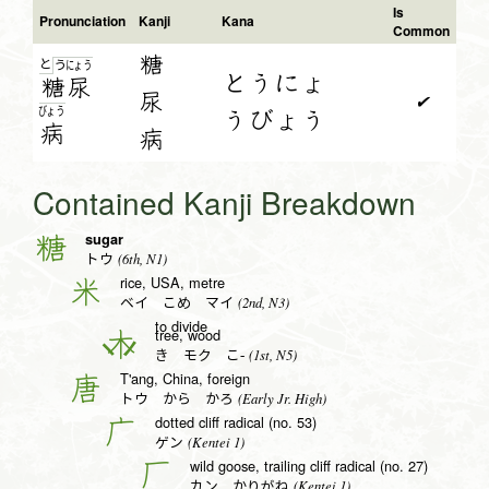
Is
Pronunciation
Kanji
Kana
Common
糖
と
う
にょ
う
とうにょ
糖
尿
尿
✔
びょ
う
うびょう
病
病
Contained Kanji Breakdown
sugar
糖
(6th, N1)
トウ
rice, USA, metre
米
(2nd, N3)
ベイ こめ マイ
to divide
tree, wood
木
(1st, N5)
き モク こ-
T'ang, China, foreign
唐
(Early Jr. High)
トウ から かろ
dotted cliff radical (no. 53)
广
(Kentei 1)
ゲン
wild goose, trailing cliff radical (no. 27)
厂
(Kentei 1)
カン かりがね