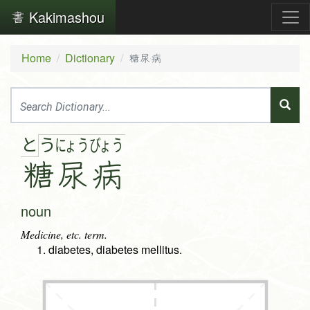
Kakimashou
Home
Dictionary
糖尿病
と
う
にょ
う
びょ
う
糖
尿
病
noun
Medicine, etc. term.
diabetes, diabetes mellitus.