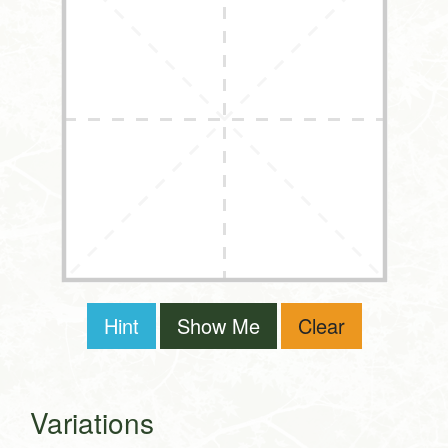
Hint
Show Me
Clear
Variations