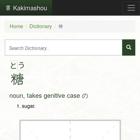
Kakimashou
Home
Dictionary
糖
う
と
糖
noun, takes genitive case の
sugar.