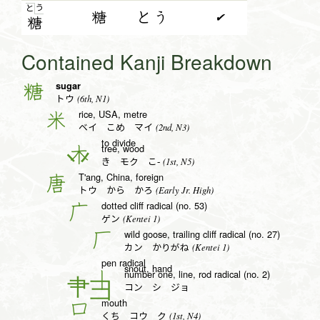
う
と
糖
とう
✔
糖
Contained Kanji Breakdown
sugar
糖
(6th, N1)
トウ
rice, USA, metre
米
(2nd, N3)
ベイ こめ マイ
to divide
tree, wood
木
(1st, N5)
き モク こ-
T'ang, China, foreign
唐
(Early Jr. High)
トウ から かろ
dotted cliff radical (no. 53)
广
(Kentei 1)
ゲン
wild goose, trailing cliff radical (no. 27)
厂
(Kentei 1)
カン かりがね
pen radical
snout, hand
number one, line, rod radical (no. 2)
丨
コン シ ジョ
mouth
口
(1st, N4)
くち コウ ク