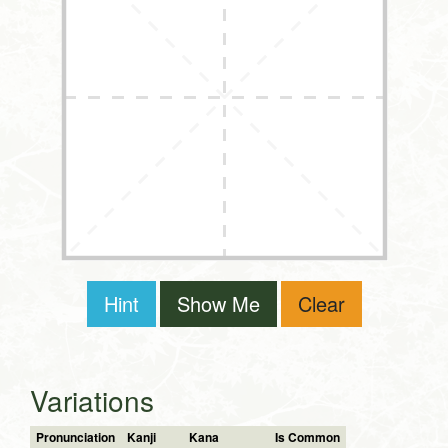
Hint
Show Me
Clear
Variations
Pronunciation
Kanji
Kana
Is Common