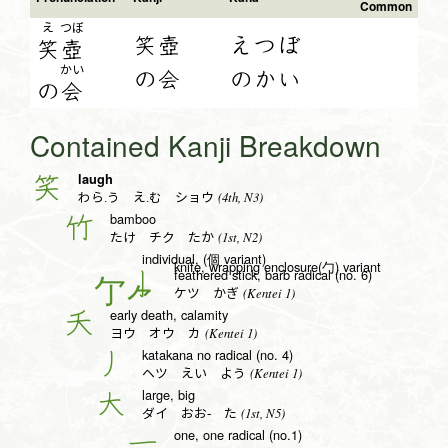
Common
え
つぼ
笑壺
えつぼ
笑
壺
かい
の会
のかい
の
会
Contained Kanji Breakdown
laugh
笑
(4th, N3)
わら.う え.む ショウ
bamboo
竹
(1st, N2)
たけ チク たか
individual, (個 variant)
knife, wrapping enclosure(勹) variant
feathered stick, barb radical (no. 6)
亅
(Kentei 1)
ケツ かぎ
early death, calamity
夭
(Kentei 1)
ヨウ オウ カ
katakana no radical (no. 4)
丿
(Kentei 1)
ヘツ えい よう
large, big
大
(1st, N5)
ダイ おお- た
one, one radical (no.1)
一