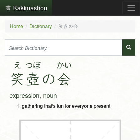
Kakimashou
Home
Dictionary
笑壺の会
え
つぼ
かい
笑
壺
の
会
expression, noun
gathering that's fun for everyone present.