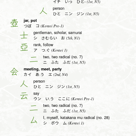
(1st, N5)
イチ いっ ひと-
person
人
(1st, N5)
ひと ニン ジン
jar, pot
壺
(Kentei Pre-1)
つぼ コ
gentleman, scholar, samurai
士
(5th, N1)
シ さむらい お
rank, follow
亞
(Kentei 1)
ア つ.ぐ
two, two radical (no. 7)
二
(1st, N5)
ニ ふた ふだ
meeting, meet, party
会
(2nd, N4)
カイ あ.う エ
person
人
(1st, N5)
ひと ニン ジン
say
云
(Kentei Pre-1)
ウン い.う ここに
two, two radical (no. 7)
二
(1st, N5)
ニ ふた ふだ
I, myself, katakana mu radical (no. 28)
厶
(Kentei 1)
シ ボウ ム