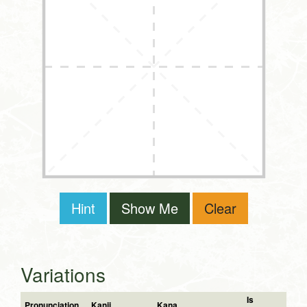
Hint
Show Me
Clear
Variations
Is
Pronunciation
Kanji
Kana