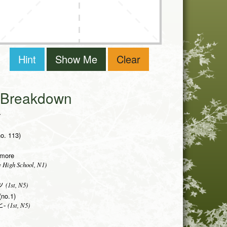
Hint
Show Me
Clear
i Breakdown
r
no. 113)
rmore
 High School, N1)
(1st, N5)
ツ
(no.1)
(1st, N5)
-