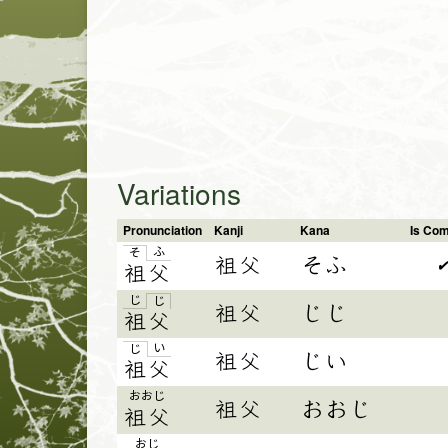
Variations
Pronunciation
Kanji
Kana
Is Co
ふ
そ
祖父
そふ
祖
父
じ
じ
祖父
じじ
祖父
い
じ
祖父
じい
祖父
おおじ
祖父
おおじ
祖父
おじ