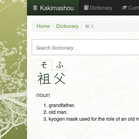
Kakimashou
Dictionary
Curr
Home
Dictionary
祖父
ふ
そ
祖
父
noun
grandfather.
old man.
kyogen mask used for the role of an old 