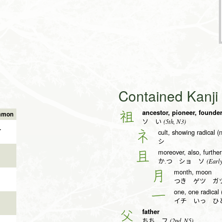
Contained Kanj
ancestor, pioneer, founde
祖
mmon
(5th, N3)
ソ い
✔
cult, showing radical (
礻
シ
moreover, also, furthe
且
(Early
か.つ ショ ソ
month, moon
月
つき ゲツ ガ
one, one radical 
一
イチ いっ ひと
father
父
(2nd, N5)
ちち フ