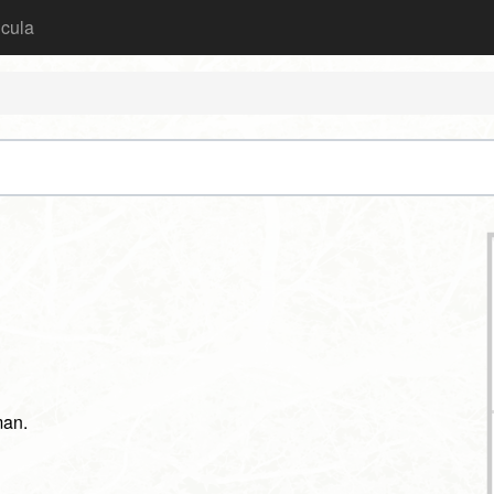
icula
man.