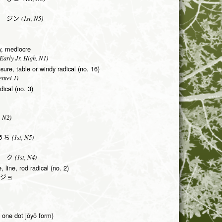
(1st, N5)
 ジン
y, mediocre
Early Jr. High, N1)
osure, table or windy radical (no. 16)
ntei 1)
adical (no. 3)
, N2)
(1st, N5)
うち
(1st, N4)
 ク
 line, rod radical (no. 2)
ジョ
, one dot jōyō form)