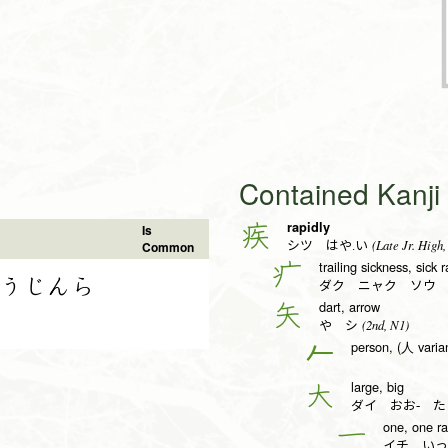
Contained Kanj
rapidly
疾
Is
(Late Jr. High,
Common
シツ はや.い
trailing sickness, sick 
疒
うじんら
ダク ニャク ソウ
dart, arrow
矢
(2nd, N1)
や シ
person, (人 varia
𠂉
large, big
大
ダイ おお- た
one, one ra
一
イチ いっ