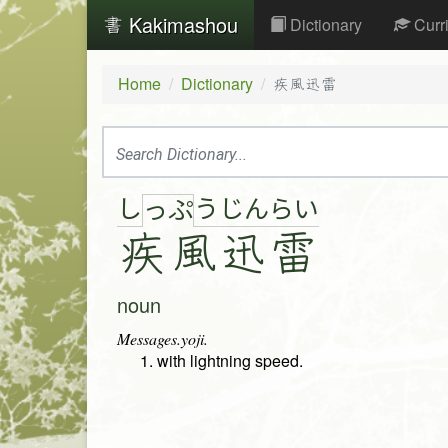
Kakimashou
Dictionary
Curr
Home
Dictionary
疾風迅雷
し
う
じ
ん
ら
い
っ
ぷ
疾
風
迅
雷
noun
Messages.yoji.
with lightning speed.