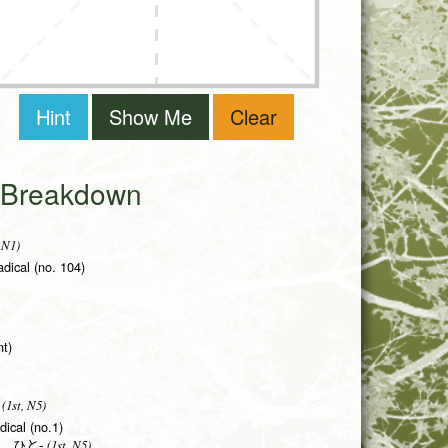
Hint
Show Me
Clear
i Breakdown
 N1)
radical (no. 104)
nt)
(1st, N5)
dical (no.1)
(1st, N5)
 ひと-