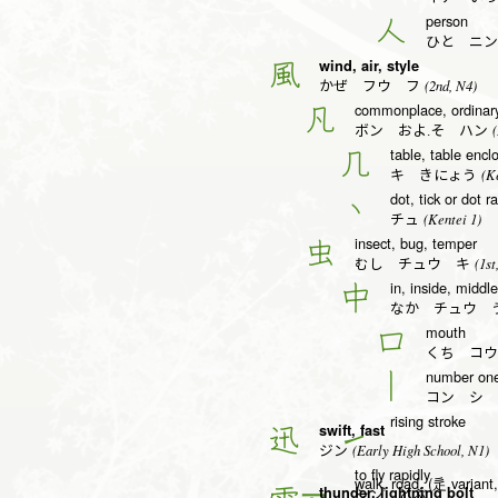
person
人
ひと ニン
wind, air, style
風
(2nd, N4)
かぜ フウ フ
commonplace, ordinar
凡
(
ボン およ.そ ハン
table, table encl
几
(Ke
キ きにょう
dot, tick or dot r
丶
(Kentei 1)
チュ
insect, bug, temper
虫
(1st
むし チュウ キ
in, inside, middle
中
なか チュウ 
mouth
口
くち コウ
number one,
丨
コン シ 
rising stroke
swift, fast
迅
(Early High School, N1)
ジン
to fly rapidly
walk, road, (辵 variant
thunder, lightning bolt
シン とぶ