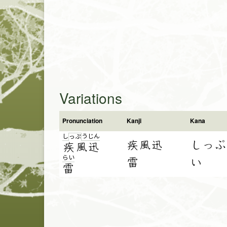
Variations
Pronunciation
Kanji
Kana
し
う
じ
ん
っ
ぷ
疾風迅
しっぷ
疾
風
迅
ら
い
雷
い
雷