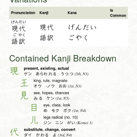
Is
Pronunciation
Kanji
Kana
Common
ん
だ
い
げ
現代
げんだい
現
代
ご
や
く
語訳
ごやく
語
訳
Contained Kanji Breakdown
present, existing, actual
現
(5th, N3)
ゲン あらわ.れる うつ.つ
king, rule, magnate
王
(1st, N3)
オウ -ノウ おお
see, hopes, chances
見
(1st, N5)
み.る ケン
eye, class, look
目
(1st, N4)
め モク ボク
legs radical (no. 10)
儿
(Kentei 1)
ジン ニン がい
substitute, change, convert
代
(3rd, N4)
ダイ か.わる よ