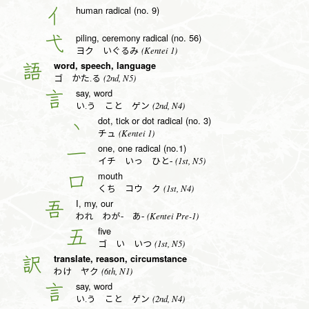
human radical (no. 9)
亻
piling, ceremony radical (no. 56)
弋
(Kentei 1)
ヨク いぐるみ
word, speech, language
語
(2nd, N5)
ゴ かた.る
say, word
言
(2nd, N4)
い.う こと ゲン
dot, tick or dot radical (no. 3)
丶
(Kentei 1)
チュ
one, one radical (no.1)
一
(1st, N5)
イチ いっ ひと-
mouth
口
(1st, N4)
くち コウ ク
I, my, our
吾
(Kentei Pre-1)
われ わが- あ-
five
五
(1st, N5)
ゴ い いつ
translate, reason, circumstance
訳
(6th, N1)
わけ ヤク
say, word
言
(2nd, N4)
い.う こと ゲン