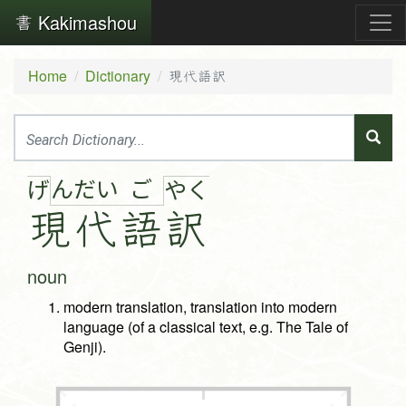
Kakimashou
Home
Dictionary
現代語訳
ん
だ
い
ご
げ
や
く
現
代
語
訳
noun
modern translation, translation into modern
language (of a classical text, e.g. The Tale of
Genji).