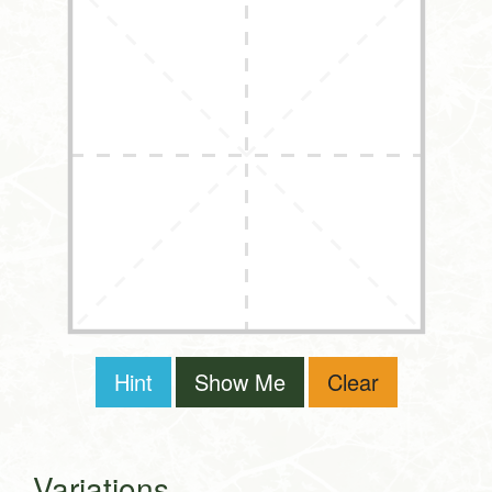
Hint
Show Me
Clear
Variations