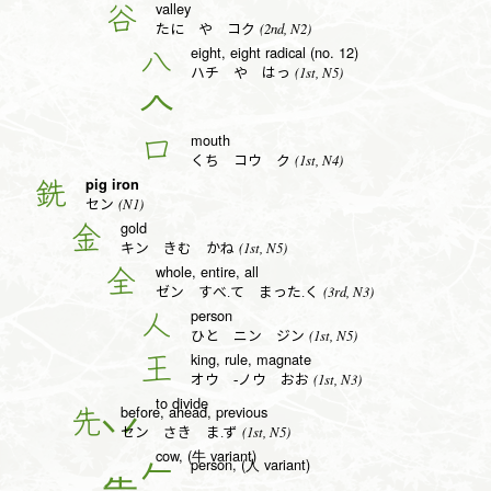
valley
谷
(2nd, N2)
たに や コク
eight, eight radical (no. 12)
八
(1st, N5)
ハチ や はっ
𠆢
mouth
口
(1st, N4)
くち コウ ク
pig iron
銑
(N1)
セン
gold
金
(1st, N5)
キン きむ かね
whole, entire, all
全
(3rd, N3)
ゼン すべ.て まった.く
person
人
(1st, N5)
ひと ニン ジン
king, rule, magnate
王
(1st, N3)
オウ -ノウ おお
to divide
before, ahead, previous
先
(1st, N5)
セン さき ま.ず
cow, (牛 variant)
person, (人 variant)
𠂉