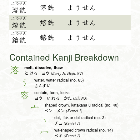
よ
う
せ
ん
溶銑
ようせん
溶
銑
よ
う
せ
ん
熔銑
ようせん
熔
銑
よ
う
せ
ん
鎔銑
ようせん
鎔
銑
Contained Kanji Breakdown
melt, dissolve, thaw
溶
(Early Jr. High, N2)
と.ける ヨウ
water, water radical (no. 85)
氵
さんずい
contain, form, looks
容
(5th, N3)
ヨウ い.れる かた
shaped crown, katakana u radical (no. 40)
宀
(Kentei 1)
ベン メン
dot, tick or dot radical (no. 3)
丶
(Kentei 1)
チュ
wa-shaped crown radical (no. 14)
冖
(Kentei 1)
ベキ