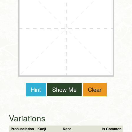
Hint
Show Me
Clear
Variations
Pronunciation
Kanji
Kana
Is Common