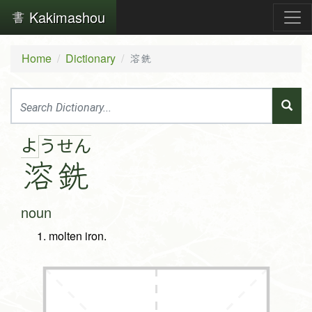
Kakimashou
Home
Dictionary
溶銑
よ
う
せ
ん
溶
銑
noun
molten iron.