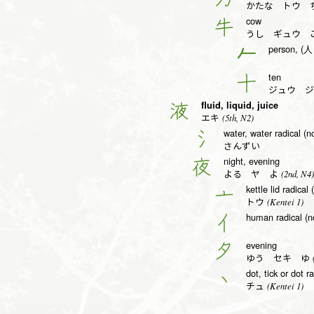
かたな トウ 
cow
牛
うし ギュウ 
person, (人 
𠂉
ten
十
ジュウ ジ
fluid, liquid, juice
液
(5th, N2)
エキ
water, water radical (n
氵
さんずい
night, evening
夜
(2nd, N4)
よる ヤ よ
kettle lid radical 
亠
(Kentei 1)
トウ
human radical (n
亻
evening
夕
(
ゆう セキ ゆ
dot, tick or dot r
丶
(Kentei 1)
チュ