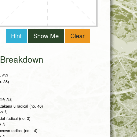
Hint
Show Me
Clear
i Breakdown
, N2)
o. 85)
5th, N3)
takana u radical (no. 40)
ei 1)
 dot radical (no. 3)
i 1)
rown radical (no. 14)
i 1)