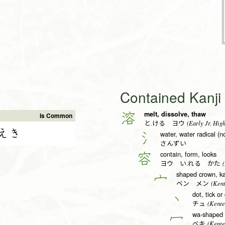
Contained Kanj
melt, dissolve, thaw
溶
Is Common
(Early Jr. High
と.ける ヨウ
えき
water, water radical (n
氵
さんずい
contain, form, looks
容
(
ヨウ い.れる かた
shaped crown, ka
宀
(Kent
ベン メン
dot, tick or
丶
(Kente
チュ
wa-shaped c
冖
(Kente
ベキ