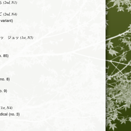
(2nd, N1)
ち
(2nd, N4)
ご
variant)
(1st, N5)
ッ ジュッ
o. 85)
(no. 8)
o. 9)
1st, N4)
adical (no. 3)