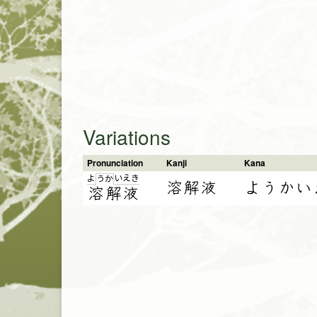
Variations
Pronunciation
Kanji
Kana
よ
い
え
き
う
か
溶解液
ようかい
溶
解
液