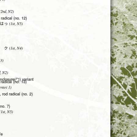
2nd, N2)
 radical (no. 12)
(1st, N5)
はっ
(1st, N4)
 ク
N3)
, N2)
enclosure(勹) variant
radical (no. 13)
ntei 1)
 rod radical (no. 2)
(no. 7)
1st, N5)
fe