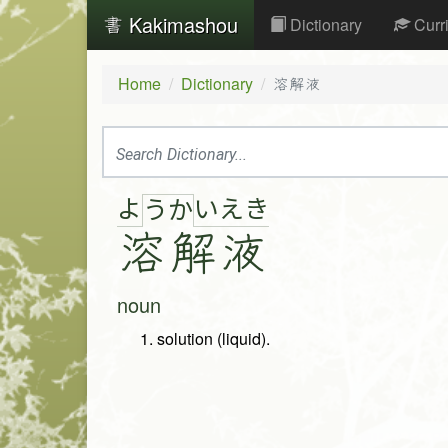
Kakimashou
Dictionary
Curr
Home
Dictionary
溶解液
よ
い
え
き
う
か
溶
解
液
noun
solution (liquid).