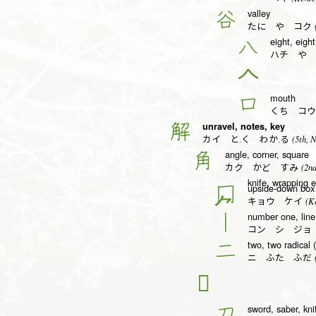
valley
谷
(
たに や コク
eight, eight
八
ハチ や 
𠆢
mouth
口
くち コウ
unravel, notes, key
解
(5th, 
カイ と.く わか.る
angle, corner, square
角
(2nd
カク かど すみ
knife, wrapping 
upside-down box 
冂
(Ke
キョウ ケイ
number one, line,
丨
コン シ ジョ
two, two radical 
二
(
ニ ふた ふだ
𭷔
sword, saber, kni
刀