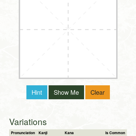
Hint
Show Me
Clear
Variations
Pronunciation
Kanji
Kana
Is Common