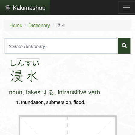
Kakimashou
Home
Dictionary
浸水
し
ん
す
い
浸
水
noun, takes する, intransitive verb
inundation, submersion, flood.