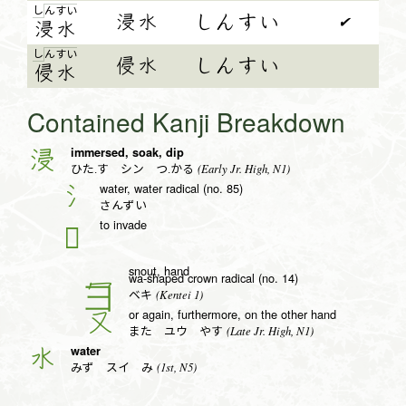
し
ん
す
い
浸水
しんすい
✔
浸
水
し
ん
す
い
侵水
しんすい
侵
水
Contained Kanji Breakdown
immersed, soak, dip
浸
(Early Jr. High, N1)
ひた.す シン つ.かる
water, water radical (no. 85)
氵
さんずい
to invade
𠬶
snout, hand
wa-shaped crown radical (no. 14)
冖
(Kentei 1)
ベキ
or again, furthermore, on the other hand
又
(Late Jr. High, N1)
また ユウ やす
water
水
(1st, N5)
みず スイ み