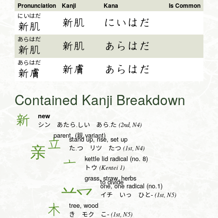
Pronunciation
Kanji
Kana
Is Common
にい
はだ
新肌
にいはだ
新
肌
あら
はだ
新肌
あらはだ
新
肌
あら
はだ
新膚
あらはだ
新
膚
Contained Kanji Breakdown
new
新
(2nd, N4)
シン あたら.しい あら.た
parent, (親 variant)
stand up, rise, set up
立
(1st, N4)
た.つ リツ たつ
kettle lid radical (no. 8)
亠
(Kentei 1)
トウ
grass, straw, herbs
to divide
one, one radical (no.1)
一
(1st, N5)
イチ いっ ひと-
tree, wood
木
(1st, N5)
き モク こ-