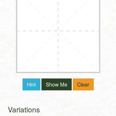
Hint
Show Me
Clear
Variations