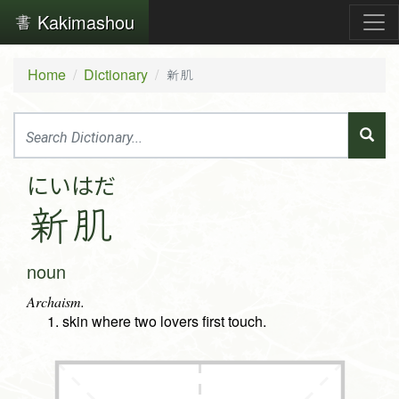
Kakimashou
Home
Dictionary
新肌
にい
はだ
新
肌
noun
Archaism.
skin where two lovers first touch.