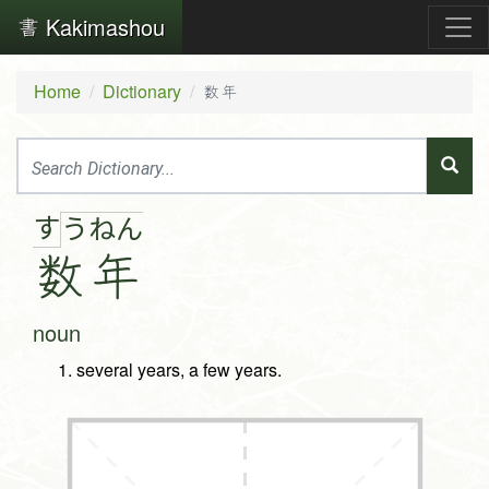
Kakimashou
Home
Dictionary
数年
す
う
ね
ん
数
年
noun
several years, a few years.