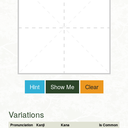
Hint
Show Me
Clear
Variations
Pronunciation
Kanji
Kana
Is Common