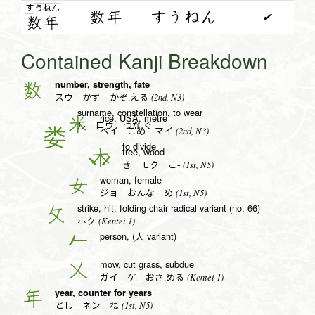
す
う
ね
ん
数年
すうねん
✔
数
年
Contained Kanji Breakdown
number, strength, fate
数
(2nd, N3)
スウ かず かぞ.える
surname, constellation, to wear
rice, USA, metre
米
ル ロウ つな.ぐ
(2nd, N3)
ベイ こめ マイ
to divide
tree, wood
木
(1st, N5)
き モク こ-
woman, female
女
(1st, N5)
ジョ おんな め
strike, hit, folding chair radical variant (no. 66)
攵
(Kentei 1)
ホク
person, (人 variant)
𠂉
mow, cut grass, subdue
乂
(Kentei 1)
ガイ ゲ おさ.める
year, counter for years
年
(1st, N5)
とし ネン ね