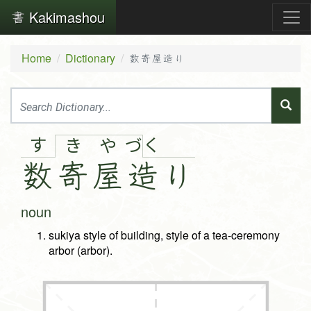
Kakimashou
Home
Dictionary
数寄屋造り
す
く
き
や
づ
数
寄
屋
造
り
noun
sukiya style of building, style of a tea-ceremony
arbor (arbor).