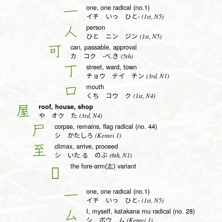
one, one radical (no.1)
一
(1st, N5)
イチ いっ ひと-
person
人
(1st, N5)
ひと ニン ジン
can, passable, approval
可
(5th)
カ コク -べ.き
street, ward, town
丁
(3rd, N1)
チョウ テイ チン
mouth
口
(1st, N4)
くち コウ ク
roof, house, shop
屋
(3rd, N4)
や オク た
corpse, remains, flag radical (no. 44)
尸
(Kentei 1)
シ かたしろ
climax, arrive, proceed
至
(6th, N1)
シ いた.る のぶ
the fore-arm(厷) variant
𠫔
one, one radical (no.1)
一
(1st, N5)
イチ いっ ひと-
I, myself, katakana mu radical (no. 28)
厶
(Kentei 1)
シ ボウ ム