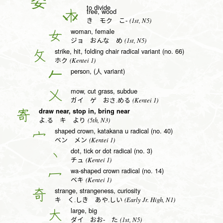
to divide
tree, wood
木
(1st, N5)
き モク こ-
woman, female
女
(1st, N5)
ジョ おんな め
strike, hit, folding chair radical variant (no. 66)
攵
(Kentei 1)
ホク
person, (人 variant)
𠂉
mow, cut grass, subdue
乂
(Kentei 1)
ガイ ゲ おさ.める
draw near, stop in, bring near
寄
(5th, N3)
よ.る キ より
shaped crown, katakana u radical (no. 40)
宀
(Kentei 1)
ベン メン
dot, tick or dot radical (no. 3)
丶
(Kentei 1)
チュ
wa-shaped crown radical (no. 14)
冖
(Kentei 1)
ベキ
strange, strangeness, curiosity
奇
(Early Jr. High, N1)
キ く.しき あや.しい
large, big
大
(1st, N5)
ダイ おお- た