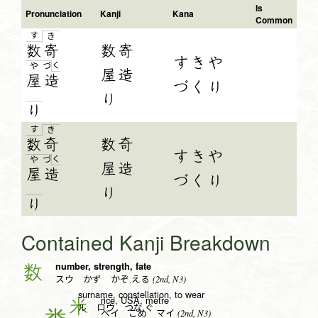
Is
Pronunciation
Kanji
Kana
Common
す
き
数
寄
数寄
すきや
く
や
づ
屋造
屋
造
づくり
り
り
す
き
数
奇
数奇
すきや
く
や
づ
屋造
屋
造
づくり
り
り
Contained Kanji Breakdown
number, strength, fate
数
(2nd, N3)
スウ かず かぞ.える
surname, constellation, to wear
rice, USA, metre
米
ル ロウ つな.ぐ
(2nd, N3)
ベイ こめ マイ