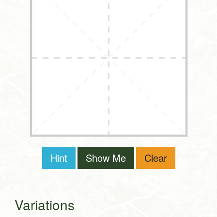
Hint
Show Me
Clear
Variations