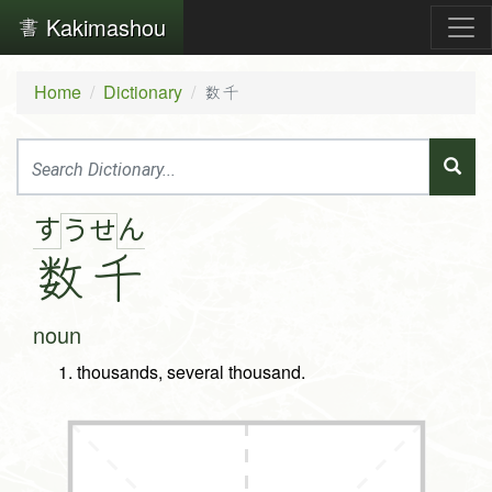
Kakimashou
Home
Dictionary
数千
す
ん
う
せ
数
千
noun
thousands, several thousand.