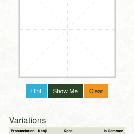
Hint
Show Me
Clear
Variations
Pronunciation
Kanji
Kana
Is Common