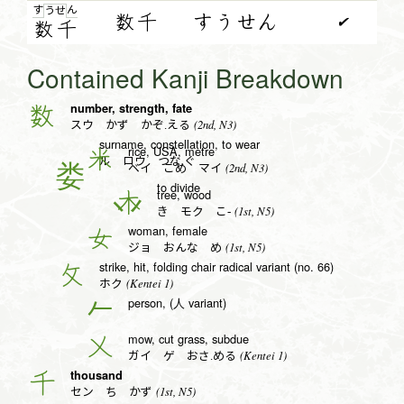
す
ん
う
せ
数千
すうせん
✔
数
千
Contained Kanji Breakdown
number, strength, fate
数
(2nd, N3)
スウ かず かぞ.える
surname, constellation, to wear
rice, USA, metre
米
ル ロウ つな.ぐ
(2nd, N3)
ベイ こめ マイ
to divide
tree, wood
木
(1st, N5)
き モク こ-
woman, female
女
(1st, N5)
ジョ おんな め
strike, hit, folding chair radical variant (no. 66)
攵
(Kentei 1)
ホク
person, (人 variant)
𠂉
mow, cut grass, subdue
乂
(Kentei 1)
ガイ ゲ おさ.める
thousand
千
(1st, N5)
セン ち かず