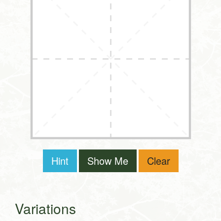
Hint
Show Me
Clear
Variations