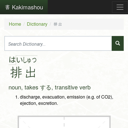
Kakimashou
Home
Dictionary
排出
は
い
しゅ
つ
排
出
noun, takes する, transitive verb
discharge, evacuation, emission (e.g. of CO2),
ejection, excretion.