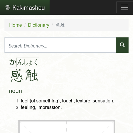
Kakimashou
Home
Dictionary
感触
か
ん
しょ
く
感
触
noun
feel (of something), touch, texture, sensation.
feeling, impression.