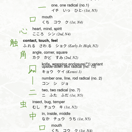
one, one radical (no.1)
一
(1st, N5)
イチ いっ ひと-
mouth
口
(1st, N4)
くち コウ ク
heart, mind, spirit
心
(2nd, N4)
こころ シン
contact, touch, feel
触
(Early Jr. High, N2)
ふ.れる さわ.る ショク
angle, corner, square
角
(2nd, N2)
カク かど すみ
knife, wrapping enclosure(勹) variant
upside-down box radical (no. 13)
冂
(Kentei 1)
キョウ ケイ
number one, line, rod radical (no. 2)
丨
コン シ ジョ
two, two radical (no. 7)
二
(1st, N5)
ニ ふた ふだ
insect, bug, temper
虫
(1st, N2)
むし チュウ キ
in, inside, middle
中
(1st, N5)
なか チュウ うち
mouth
口
(1st, N4)
くち コウ ク