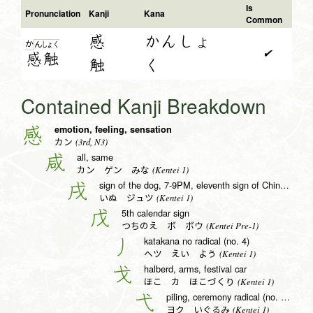
Is
Pronunciation
Kanji
Kana
Common
感
かんしょ
か
ん
しょ
く
✔
感
触
触
く
Contained Kanji Breakdown
emotion, feeling, sensation
感
(3rd, N3)
カン
all, same
咸
(Kentei 1)
カン ゲン みな
sign of the dog, 7-9PM, eleventh sign of Chinese zodiac
戌
(Kentei 1)
いぬ ジュツ
5th calendar sign
戊
(Kentei Pre-1)
つちのえ ボ ボウ
katakana no radical (no. 4)
丿
(Kentei 1)
ヘツ えい よう
halberd, arms, festival car
戈
(Kentei 1)
ほこ カ ほこづくり
piling, ceremony radical (no. 56)
弋
(Kentei 1)
ヨク いぐるみ