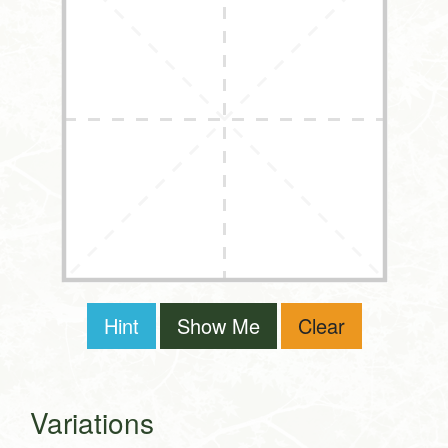
Hint
Show Me
Clear
Variations