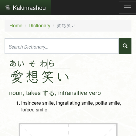
Kakimashou
Home
Dictionary
愛想笑い
あ
ら
い
そ
わ
愛
想
笑
い
noun, takes する, intransitive verb
insincere smile, ingratiating smile, polite smile,
forced smile.