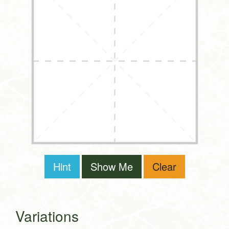
Hint
Show Me
Clear
Variations