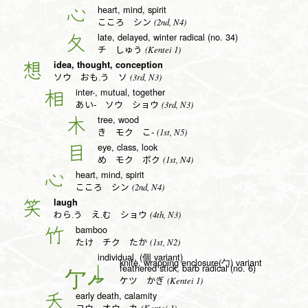
heart, mind, spirit
心
(2nd, N4)
こころ シン
late, delayed, winter radical (no. 34)
夂
(Kentei 1)
チ しゅう
idea, thought, conception
想
(3rd, N3)
ソウ おも.う ソ
inter-, mutual, together
相
(3rd, N3)
あい- ソウ ショウ
tree, wood
木
(1st, N5)
き モク こ-
eye, class, look
目
(1st, N4)
め モク ボク
heart, mind, spirit
心
(2nd, N4)
こころ シン
laugh
笑
(4th, N3)
わら.う え.む ショウ
bamboo
竹
(1st, N2)
たけ チク たか
individual, (個 variant)
knife, wrapping enclosure(勹) variant
feathered stick, barb radical (no. 6)
亅
(Kentei 1)
ケツ かぎ
early death, calamity
夭
(Kentei 1)