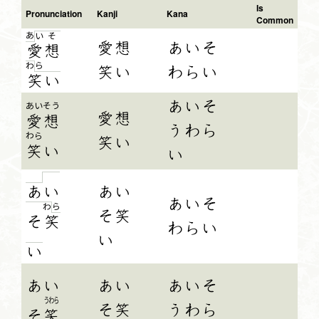
Is
Pronunciation
Kanji
Kana
Common
あ
い
そ
愛想
あいそ
愛
想
ら
わ
笑い
わらい
笑
い
あいそ
あい
そう
愛想
愛
想
うわら
わら
笑い
笑
い
い
あ
い
あい
あいそ
ら
わ
そ笑
そ
笑
わらい
い
い
あ
い
あい
あいそ
うわら
そ笑
うわら
そ
笑