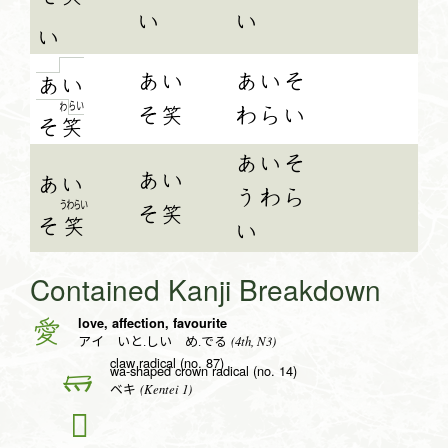
い
い
い
あい
あいそ
あ
い
ら
い
わ
そ笑
わらい
そ
笑
あいそ
あい
あ
い
うわら
うわらい
そ笑
そ
笑
い
Contained Kanji Breakdown
love, affection, favourite
愛
(4th, N3)
アイ いと.しい め.でる
claw radical (no. 87)
wa-shaped crown radical (no. 14)
冖
(Kentei 1)
ベキ
𢖻