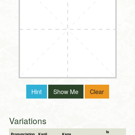
Hint
Show Me
Clear
Variations
Is
Pronunciation
Kanji
Kana