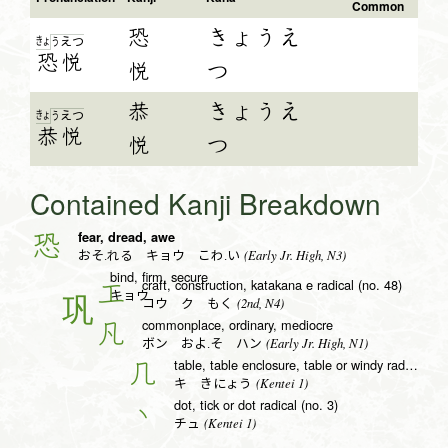
Common
恐
きょうえ
きょ
う
え
つ
恐
悦
悦
つ
恭
きょうえ
きょ
う
え
つ
恭
悦
悦
つ
Contained Kanji Breakdown
fear, dread, awe
恐
(Early Jr. High, N3)
おそ.れる キョウ こわ.い
bind, firm, secure
craft, construction, katakana e radical (no. 48)
工
キョウ
(2nd, N4)
コウ ク もく
commonplace, ordinary, mediocre
凡
(Early Jr. High, N1)
ボン およ.そ ハン
table, table enclosure, table or windy radical (no. 16)
几
(Kentei 1)
キ きにょう
dot, tick or dot radical (no. 3)
丶
(Kentei 1)
チュ