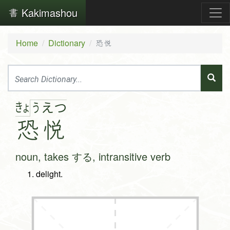
Kakimashou
Home
Dictionary
恐悦
きょ
う
え
つ
恐
悦
noun, takes する, intransitive verb
delight.