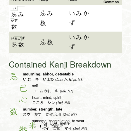
Common
い
忌み
いみか
忌
み
ず
か
数
ず
数
いみか
い
ず
み
か
忌数
忌数
ず
Contained Kanji Breakdown
mourning, abhor, detestable
忌
(Late Jr. High, N1)
い.む キ いまわ
self
己
(6th, N1)
コ おのれ キ
heart, mind, spirit
心
(2nd, N4)
こころ シン
number, strength, fate
数
(2nd, N3)
スウ かず かぞ.える
surname, constellation, to wear
rice, USA, metre
米
ル ロウ つな.ぐ
(2nd, N3)
ベイ こめ マイ