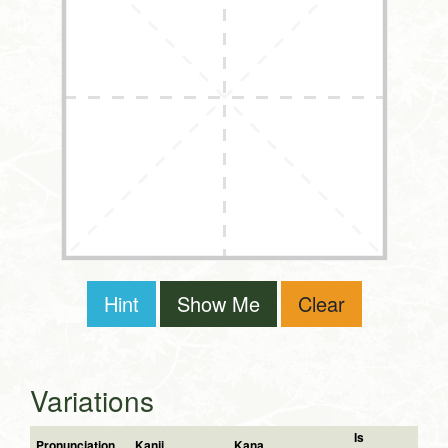
Hint
Show Me
Clear
Variations
Is
Pronunciation
Kanji
Kana