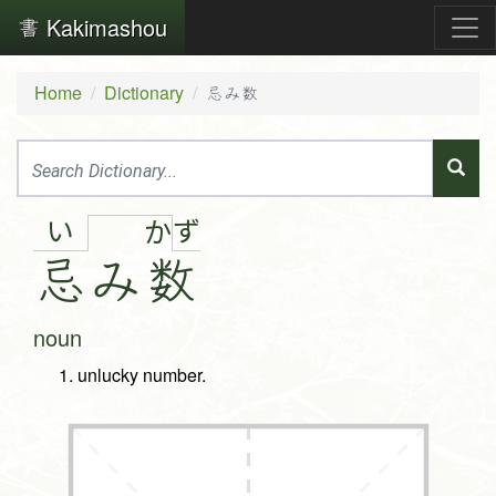
Kakimashou
Home
Dictionary
忌み数
い
ず
か
忌
み
数
noun
unlucky number.