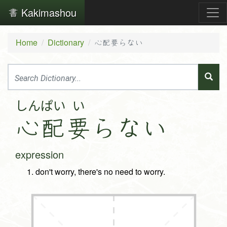
Kakimashou
Home
Dictionary
心配要らない
しん
ぱい
い
心
配
要
ら
な
い
expression
don't worry, there's no need to worry.