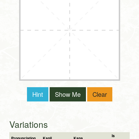
Hint
Show Me
Clear
Variations
Is
Pronunciation
Kanji
Kana