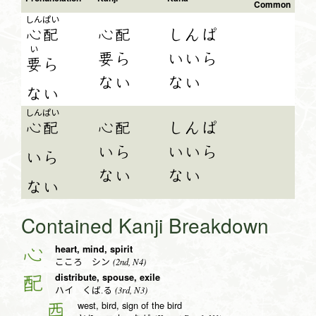
Common
しん
ぱい
心
配
心配
しんぱ
い
要ら
いいら
要
ら
ない
ない
な
い
しん
ぱい
心
配
心配
しんぱ
いら
いいら
い
ら
ない
ない
な
い
Contained Kanji Breakdown
heart, mind, spirit
心
(2nd, N4)
こころ シン
distribute, spouse, exile
配
(3rd, N3)
ハイ くば.る
west, bird, sign of the bird
酉