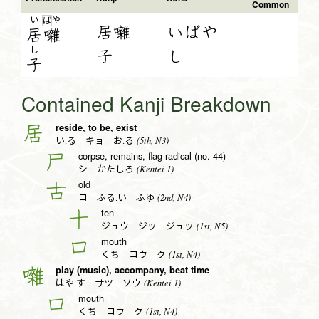
Common
い
や
ば
居囃
いばや
居
囃
し
子
し
子
Contained Kanji Breakdown
reside, to be, exist
居
(5th, N3)
い.る キョ お.る
corpse, remains, flag radical (no. 44)
尸
(Kentei 1)
シ かたしろ
old
古
(2nd, N4)
コ ふる.い ふゆ
ten
十
(1st, N5)
ジュウ ジッ ジュッ
mouth
口
(1st, N4)
くち コウ ク
play (music), accompany, beat time
囃
(Kentei 1)
はや.す サツ ソウ
mouth
口
(1st, N4)
くち コウ ク