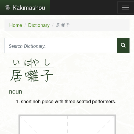
Kakimashou
Home
Dictionary
居囃子
い
や
し
ば
居
囃
子
noun
short noh piece with three seated performers.