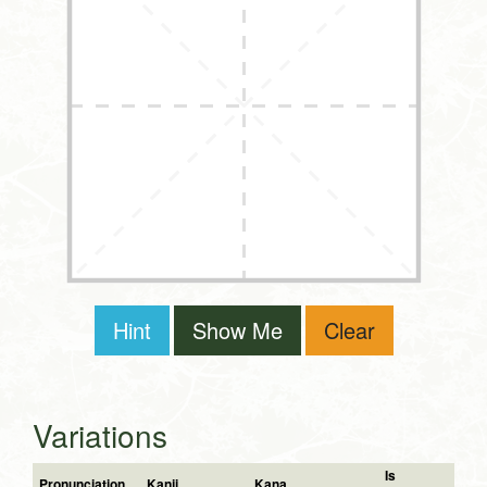
Hint
Show Me
Clear
Variations
Is
Pronunciation
Kanji
Kana