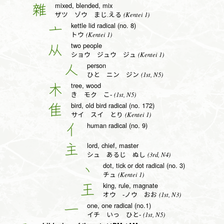
mixed, blended, mix
雜
(Kentei 1)
ザツ ゾウ まじ.える
kettle lid radical (no. 8)
亠
(Kentei 1)
トウ
two people
从
(Kentei 1)
ショウ ジュウ ジュ
person
人
(1st, N5)
ひと ニン ジン
tree, wood
木
(1st, N5)
き モク こ-
bird, old bird radical (no. 172)
隹
(Kentei 1)
サイ スイ とり
human radical (no. 9)
亻
lord, chief, master
主
(3rd, N4)
シュ あるじ ぬし
dot, tick or dot radical (no. 3)
丶
(Kentei 1)
チュ
king, rule, magnate
王
(1st, N3)
オウ -ノウ おお
one, one radical (no.1)
一
(1st, N5)
イチ いっ ひと-